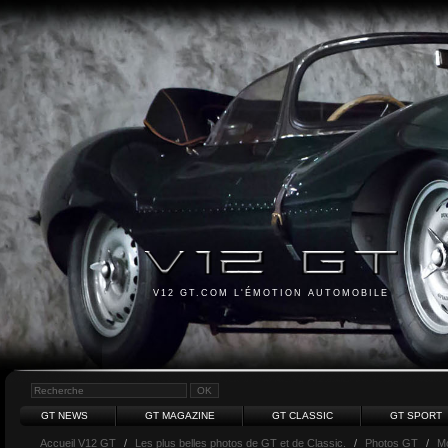
V12 GT.COM L'ÉMOTION AUTOMOBILE
GT NEWS
GT MAGAZINE
GT CLASSIC
GT SPORT
Accueil V12 GT
/
Les plus belles photos de GT et de Classic.
/
Photos GT
/
M