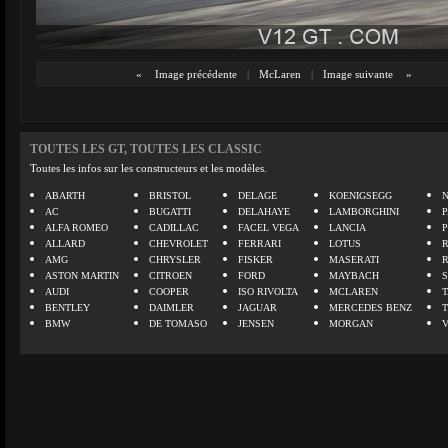
«
Image précédente
|
McLaren
|
Image suivante
»
TOUTES LES GT, TOUTES LES CLASSIC
Toutes les infos sur les constructeurs et les modèles.
ABARTH
BRISTOL
DELAGE
KOENIGSEGG
N
AC
BUGATTI
DELAHAYE
LAMBORGHINI
P
ALFA ROMEO
CADILLAC
FACEL VEGA
LANCIA
ALLARD
CHEVROLET
FERRARI
LOTUS
AMG
CHRYSLER
FISKER
MASERATI
ASTON MARTIN
CITROEN
FORD
MAYBACH
AUDI
COOPER
ISO RIVOLTA
MCLAREN
BENTLEY
DAIMLER
JAGUAR
MERCEDES BENZ
BMW
DE TOMASO
JENSEN
MORGAN