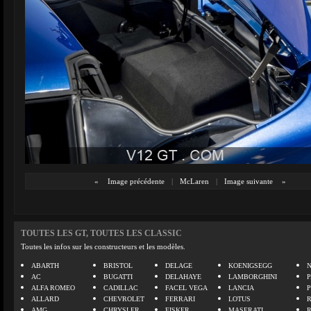
«
Image précédente
|
McLaren
|
Image suivante
»
TOUTES LES GT, TOUTES LES CLASSIC
Toutes les infos sur les constructeurs et les modèles.
ABARTH
BRISTOL
DELAGE
KOENIGSEGG
N
AC
BUGATTI
DELAHAYE
LAMBORGHINI
P
ALFA ROMEO
CADILLAC
FACEL VEGA
LANCIA
ALLARD
CHEVROLET
FERRARI
LOTUS
AMG
CHRYSLER
FISKER
MASERATI