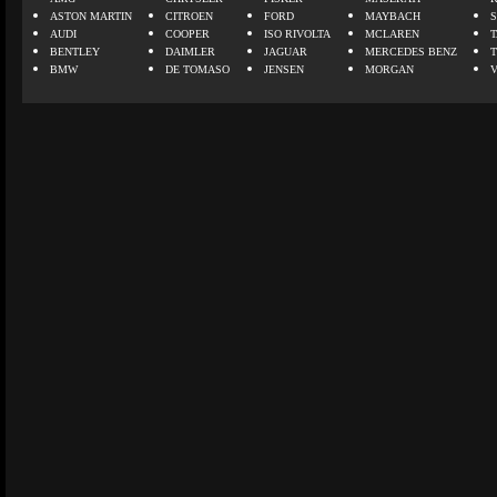
ASTON MARTIN
CITROEN
FORD
MAYBACH
AUDI
COOPER
ISO RIVOLTA
MCLAREN
BENTLEY
DAIMLER
JAGUAR
MERCEDES BENZ
BMW
DE TOMASO
JENSEN
MORGAN