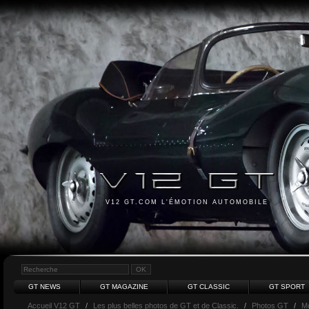
V12 GT.COM L'ÉMOTION AUTOMOBILE
GT NEWS
GT MAGAZINE
GT CLASSIC
GT SPORT
Accueil V12 GT
/
Les plus belles photos de GT et de Classic.
/
Photos GT
/
M