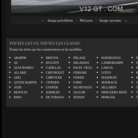
«
Image précédente
|
McLaren
|
Image suivante
»
TOUTES LES GT, TOUTES LES CLASSIC
Toutes les infos sur les constructeurs et les modèles.
ABARTH
BRISTOL
DELAGE
KOENIGSEGG
N
AC
BUGATTI
DELAHAYE
LAMBORGHINI
P
ALFA ROMEO
CADILLAC
FACEL VEGA
LANCIA
ALLARD
CHEVROLET
FERRARI
LOTUS
AMG
CHRYSLER
FISKER
MASERATI
ASTON MARTIN
CITROEN
FORD
MAYBACH
AUDI
COOPER
ISO RIVOLTA
MCLAREN
BENTLEY
DAIMLER
JAGUAR
MERCEDES BENZ
BMW
DE TOMASO
JENSEN
MORGAN