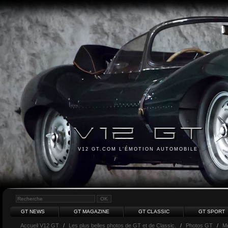
V12 GT.COM L'ÉMOTION AUTOMOBILE
GT NEWS
GT MAGAZINE
GT CLASSIC
GT SPORT
Accueil V12 GT
/
Les plus belles photos de GT et de Classic.
/
Photos GT
/
M