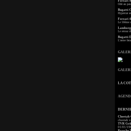
Ferrari 
Ode au pas
Bugatti 
Hypercar a
Ferrari 4
Le 50ème c
Lamborgh
Le retour d
Bugatti 
L'arme fata
GALER
GALER
LA CO
AGEND
DERNI
Cheetah
cheetah v
TVR Grif
01/01/19
Porsche 