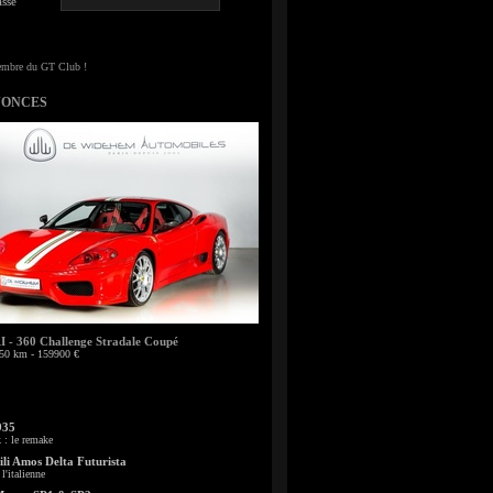
sse
NONCES
- 360 Challenge Stradale Coupé
50 km - 159900 €
935
: le remake
li Amos Delta Futurista
l'italienne