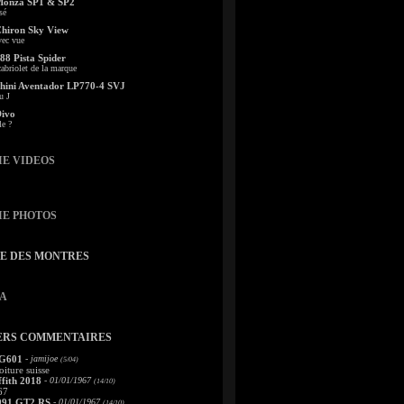
Monza SP1 & SP2
sé
Chiron Sky View
vec vue
88 Pista Spider
abriolet de la marque
ini Aventador LP770-4 SVJ
u J
Divo
le ?
IE VIDEOS
IE PHOTOS
TE DES MONTRES
A
ERS COMMENTAIRES
 G601
- jamijoe
(5/04)
oiture suisse
fith 2018
- 01/01/1967
(14/10)
67
991 GT2 RS
- 01/01/1967
(14/10)