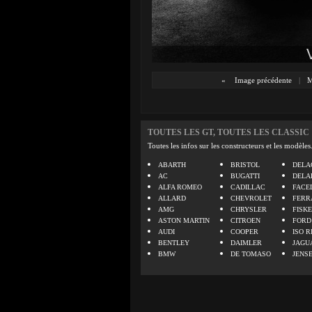
«
Image précédente
|
M
TOUTES LES GT, TOUTES LES CLASSIC
Toutes les infos sur les constructeurs et les modèles
ABARTH
BRISTOL
DELA
AC
BUGATTI
DELA
ALFA ROMEO
CADILLAC
FACE
ALLARD
CHEVROLET
FERR
AMG
CHRYSLER
FISK
ASTON MARTIN
CITROEN
FORD
AUDI
COOPER
ISO R
BENTLEY
DAIMLER
JAGU
BMW
DE TOMASO
JENS