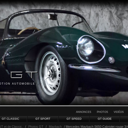
MOTION AUTOMOBILE
ANNONCES
PHOTOS
VIDÉOS
GT CLASSIC
GT SPORT
GT SPEED
GT GUIDE
GT et de Classic.
/
Photos GT
/
Maybach
/ Mercedes Maybach S650 Cabriolet rouge 3/