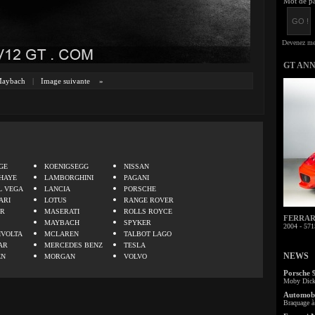
Mot de pa
GT AN
aybach
|
Image suivante
»
.
GE
KOENIGSEGG
NISSAN
HAYE
LAMBORGHINI
PAGANI
L VEGA
LANCIA
PORSCHE
ARI
LOTUS
RANGE ROVER
ER
MASERATI
ROLLS ROYCE
FERRARI 
MAYBACH
SPYKER
2004 - 571
IVOLTA
MCLAREN
TALBOT LAGO
AR
MERCEDES BENZ
TESLA
NEWS
EN
MORGAN
VOLVO
Porsche 
Moby Dick 
Automobi
Braquage à 