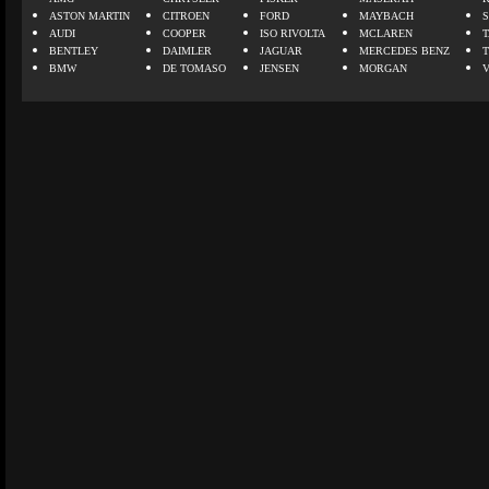
ASTON MARTIN
CITROEN
FORD
MAYBACH
AUDI
COOPER
ISO RIVOLTA
MCLAREN
BENTLEY
DAIMLER
JAGUAR
MERCEDES BENZ
BMW
DE TOMASO
JENSEN
MORGAN