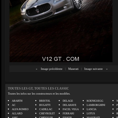
«
Image précédente
|
Maserati
|
Image suivante
»
TOUTES LES GT, TOUTES LES CLASSIC
Toutes les infos sur les constructeurs et les modèles.
ABARTH
BRISTOL
DELAGE
KOENIGSEGG
N
AC
BUGATTI
DELAHAYE
LAMBORGHINI
P
ALFA ROMEO
CADILLAC
FACEL VEGA
LANCIA
ALLARD
CHEVROLET
FERRARI
LOTUS
AMG
CHRYSLER
FISKER
MASERATI