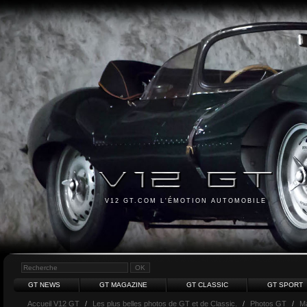
V12 GT.COM L'ÉMOTION AUTOMOBILE
GT NEWS
GT MAGAZINE
GT CLASSIC
GT SPORT
Accueil V12 GT
/
Les plus belles photos de GT et de Classic.
/
Photos GT
/
Ma