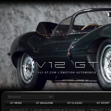
V12 GT.COM L'ÉMOTION AUTOMOBILE
GT NEWS
GT MAGAZINE
GT CLASSIC
GT SPORT
Accueil V12 GT
/
Les plus belles photos de GT et de Classic.
/
Photos GT
/
Ma