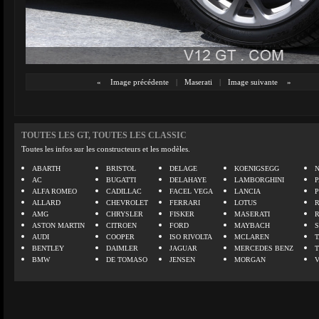
«
Image précédente
|
Maserati
|
Image suivante
»
TOUTES LES GT, TOUTES LES CLASSIC
Toutes les infos sur les constructeurs et les modèles.
ABARTH
BRISTOL
DELAGE
KOENIGSEGG
N
AC
BUGATTI
DELAHAYE
LAMBORGHINI
P
ALFA ROMEO
CADILLAC
FACEL VEGA
LANCIA
ALLARD
CHEVROLET
FERRARI
LOTUS
AMG
CHRYSLER
FISKER
MASERATI
ASTON MARTIN
CITROEN
FORD
MAYBACH
AUDI
COOPER
ISO RIVOLTA
MCLAREN
BENTLEY
DAIMLER
JAGUAR
MERCEDES BENZ
BMW
DE TOMASO
JENSEN
MORGAN