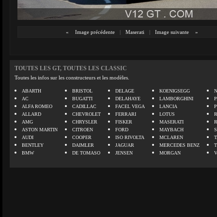
«
Image précédente
|
Maserati
|
Image suivante
»
TOUTES LES GT, TOUTES LES CLASSIC
Toutes les infos sur les constructeurs et les modèles.
ABARTH
BRISTOL
DELAGE
KOENIGSEGG
N
AC
BUGATTI
DELAHAYE
LAMBORGHINI
P
ALFA ROMEO
CADILLAC
FACEL VEGA
LANCIA
ALLARD
CHEVROLET
FERRARI
LOTUS
AMG
CHRYSLER
FISKER
MASERATI
ASTON MARTIN
CITROEN
FORD
MAYBACH
AUDI
COOPER
ISO RIVOLTA
MCLAREN
BENTLEY
DAIMLER
JAGUAR
MERCEDES BENZ
BMW
DE TOMASO
JENSEN
MORGAN