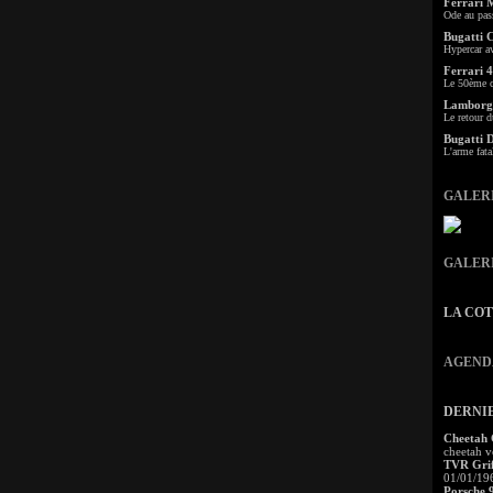
Ferrari 
Ode au pas
Bugatti 
Hypercar a
Ferrari 4
Le 50ème c
Lamborgh
Le retour d
Bugatti 
L'arme fata
GALER
GALER
LA CO
AGEND
DERNI
Cheetah
cheetah v
TVR Grif
01/01/19
Porsche 