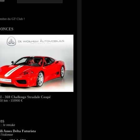
sse
NONCES
- 360 Challenge Stradale Coupé
50 km - 159900 €
935
: le remake
li Amos Delta Futurista
l'italienne