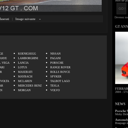
Mot de pa
aserati
|
Image suivante
»
GT AN
.
GE
KOENIGSEGG
NISSAN
HAYE
LAMBORGHINI
PAGANI
L VEGA
LANCIA
PORSCHE
ARI
LOTUS
RANGE ROVER
ER
MASERATI
ROLLS ROYCE
MAYBACH
SPYKER
IVOLTA
MCLAREN
TALBOT LAGO
AR
MERCEDES BENZ
TESLA
FERRARI 
EN
MORGAN
VOLVO
2004 - 571
NEWS
Porsche 
Moby Dick 
Automobi
Braquage à 