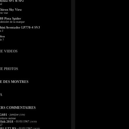
Monza SP1 & SP2
sé
Chiron Sky View
vec vue
88 Pista Spider
abriolet de la marque
ini Aventador LP770-4 SVJ
u J
Divo
le ?
IE VIDEOS
IE PHOTOS
TE DES MONTRES
A
ERS COMMENTAIRES
 G601
- jamijoe
(5/04)
oiture suisse
fith 2018
- 01/01/1967
(14/10)
67
991 GT2 RS
- 01/01/1967
(14/10)