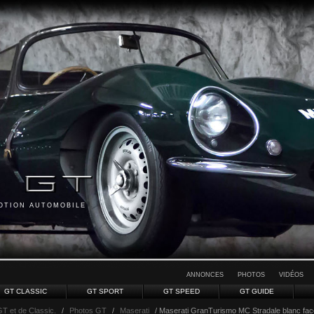
MOTION AUTOMOBILE
ANNONCES
PHOTOS
VIDÉOS
GT CLASSIC
GT SPORT
GT SPEED
GT GUIDE
GT et de Classic.
/
Photos GT
/
Maserati
/ Maserati GranTurismo MC Stradale blanc fac