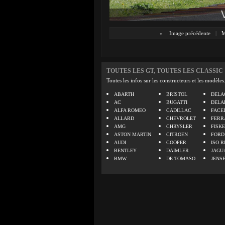
«
Image précédente
|
M
TOUTES LES GT, TOUTES LES CLASSIC
Toutes les infos sur les constructeurs et les modèles
ABARTH
BRISTOL
DELA
AC
BUGATTI
DELA
ALFA ROMEO
CADILLAC
FACE
ALLARD
CHEVROLET
FERR
AMG
CHRYSLER
FISK
ASTON MARTIN
CITROEN
FORD
AUDI
COOPER
ISO R
BENTLEY
DAIMLER
JAGU
BMW
DE TOMASO
JENS