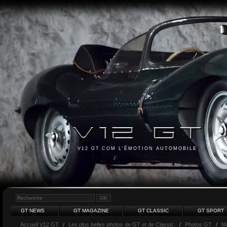
V12 GT.COM L'ÉMOTION AUTOMOBILE
GT NEWS
GT MAGAZINE
GT CLASSIC
GT SPORT
Accueil V12 GT
/
Les plus belles photos de GT et de Classic.
/
Photos GT
/
Ma