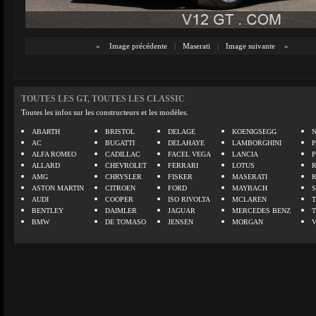
«
Image précédente
|
Maserati
|
Image suivante
»
TOUTES LES GT, TOUTES LES CLASSIC
Toutes les infos sur les constructeurs et les modèles.
ABARTH
BRISTOL
DELAGE
KOENIGSEGG
N
AC
BUGATTI
DELAHAYE
LAMBORGHINI
P
ALFA ROMEO
CADILLAC
FACEL VEGA
LANCIA
ALLARD
CHEVROLET
FERRARI
LOTUS
AMG
CHRYSLER
FISKER
MASERATI
ASTON MARTIN
CITROEN
FORD
MAYBACH
AUDI
COOPER
ISO RIVOLTA
MCLAREN
BENTLEY
DAIMLER
JAGUAR
MERCEDES BENZ
BMW
DE TOMASO
JENSEN
MORGAN