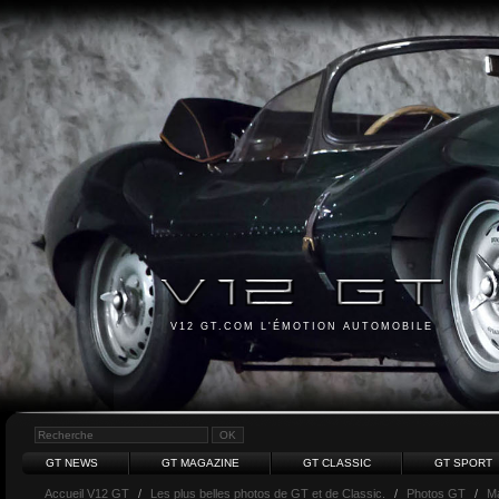
V12 GT.COM L'ÉMOTION AUTOMOBILE
GT NEWS
GT MAGAZINE
GT CLASSIC
GT SPORT
Accueil V12 GT
/
Les plus belles photos de GT et de Classic.
/
Photos GT
/
Ma