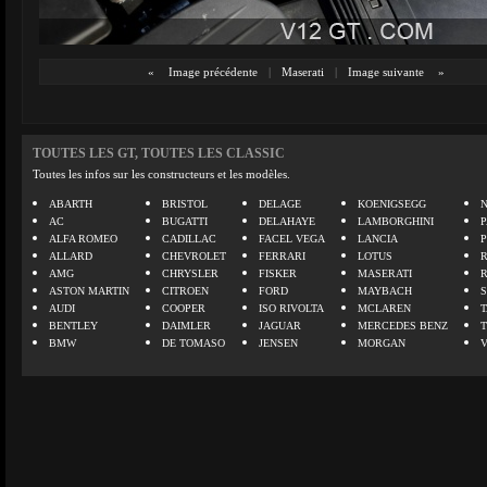
«
Image précédente
|
Maserati
|
Image suivante
»
TOUTES LES GT, TOUTES LES CLASSIC
Toutes les infos sur les constructeurs et les modèles.
ABARTH
BRISTOL
DELAGE
KOENIGSEGG
N
AC
BUGATTI
DELAHAYE
LAMBORGHINI
P
ALFA ROMEO
CADILLAC
FACEL VEGA
LANCIA
ALLARD
CHEVROLET
FERRARI
LOTUS
AMG
CHRYSLER
FISKER
MASERATI
ASTON MARTIN
CITROEN
FORD
MAYBACH
AUDI
COOPER
ISO RIVOLTA
MCLAREN
BENTLEY
DAIMLER
JAGUAR
MERCEDES BENZ
BMW
DE TOMASO
JENSEN
MORGAN