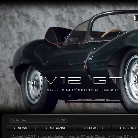
V12 GT.COM L'ÉMOTION AUTOMOBILE
GT NEWS
GT MAGAZINE
GT CLASSIC
GT SPORT
Accueil V12 GT
/
Les plus belles photos de GT et de Classic.
/
Photos GT
/
Ma