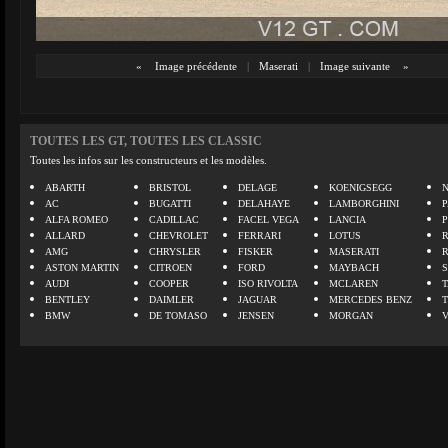
«
Image précédente
|
Maserati
|
Image suivante
»
TOUTES LES GT, TOUTES LES CLASSIC
Toutes les infos sur les constructeurs et les modèles.
ABARTH
BRISTOL
DELAGE
KOENIGSEGG
N
AC
BUGATTI
DELAHAYE
LAMBORGHINI
P
ALFA ROMEO
CADILLAC
FACEL VEGA
LANCIA
ALLARD
CHEVROLET
FERRARI
LOTUS
AMG
CHRYSLER
FISKER
MASERATI
ASTON MARTIN
CITROEN
FORD
MAYBACH
AUDI
COOPER
ISO RIVOLTA
MCLAREN
BENTLEY
DAIMLER
JAGUAR
MERCEDES BENZ
BMW
DE TOMASO
JENSEN
MORGAN