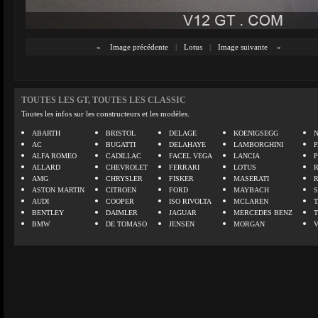
«
Image précédente
|
Lotus
|
Image suivante
»
TOUTES LES GT, TOUTES LES CLASSIC
Toutes les infos sur les constructeurs et les modèles.
ABARTH
BRISTOL
DELAGE
KOENIGSEGG
N
AC
BUGATTI
DELAHAYE
LAMBORGHINI
P
ALFA ROMEO
CADILLAC
FACEL VEGA
LANCIA
ALLARD
CHEVROLET
FERRARI
LOTUS
AMG
CHRYSLER
FISKER
MASERATI
ASTON MARTIN
CITROEN
FORD
MAYBACH
AUDI
COOPER
ISO RIVOLTA
MCLAREN
BENTLEY
DAIMLER
JAGUAR
MERCEDES BENZ
BMW
DE TOMASO
JENSEN
MORGAN