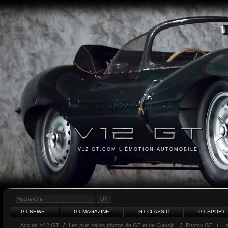
V12 GT.COM L'ÉMOTION AUTOMOBILE
GT NEWS
GT MAGAZINE
GT CLASSIC
GT SPORT
Accueil V12 GT
/
Les plus belles photos de GT et de Classic.
/
Photos GT
/
Lo