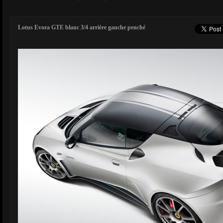
Lotus Evora GTE blanc 3/4 arrière gauche penché