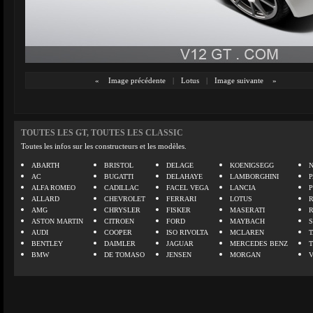
«
Image précédente
|
Lotus
|
Image suivante
»
TOUTES LES GT, TOUTES LES CLASSIC
Toutes les infos sur les constructeurs et les modèles.
ABARTH
BRISTOL
DELAGE
KOENIGSEGG
N
AC
BUGATTI
DELAHAYE
LAMBORGHINI
P
ALFA ROMEO
CADILLAC
FACEL VEGA
LANCIA
ALLARD
CHEVROLET
FERRARI
LOTUS
AMG
CHRYSLER
FISKER
MASERATI
ASTON MARTIN
CITROEN
FORD
MAYBACH
AUDI
COOPER
ISO RIVOLTA
MCLAREN
BENTLEY
DAIMLER
JAGUAR
MERCEDES BENZ
BMW
DE TOMASO
JENSEN
MORGAN