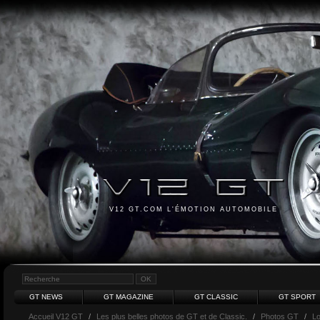
V12 GT.COM L'ÉMOTION AUTOMOBILE
GT NEWS
GT MAGAZINE
GT CLASSIC
GT SPORT
Accueil V12 GT
/
Les plus belles photos de GT et de Classic.
/
Photos GT
/
Lo