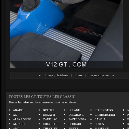
«
Image précédente
|
Lotus
|
Image suivante
»
TOUTES LES GT, TOUTES LES CLASSIC
Toutes les infos sur les constructeurs et les modèles.
ABARTH
BRISTOL
DELAGE
KOENIGSEGG
N
AC
BUGATTI
DELAHAYE
LAMBORGHINI
P
ALFA ROMEO
CADILLAC
FACEL VEGA
LANCIA
ALLARD
CHEVROLET
FERRARI
LOTUS
AMG
CHRYSLER
FISKER
MASERATI