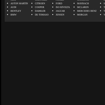
ASTON MARTIN
CITROEN
FORD
MAYBACH
AUDI
COOPER
ISO RIVOLTA
MCLAREN
BENTLEY
DAIMLER
JAGUAR
MERCEDES BENZ
BMW
DE TOMASO
JENSEN
MORGAN