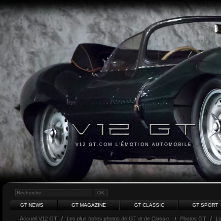
V12 GT.COM L'ÉMOTION AUTOMOBILE
GT NEWS
GT MAGAZINE
GT CLASSIC
GT SPORT
Accueil V12 GT
/
Les plus belles photos de GT et de Classic.
/
Photos GT
/
Lo