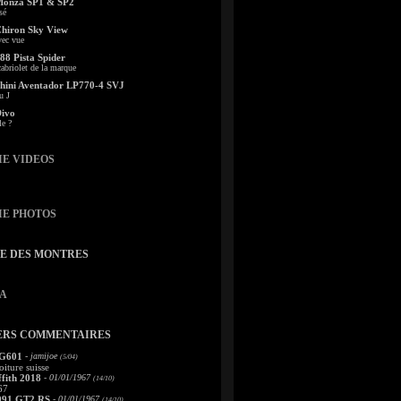
Monza SP1 & SP2
sé
Chiron Sky View
vec vue
88 Pista Spider
abriolet de la marque
ini Aventador LP770-4 SVJ
u J
Divo
le ?
IE VIDEOS
IE PHOTOS
TE DES MONTRES
A
ERS COMMENTAIRES
 G601
- jamijoe
(5/04)
oiture suisse
fith 2018
- 01/01/1967
(14/10)
67
991 GT2 RS
- 01/01/1967
(14/10)