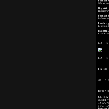
Ferrari 
Ode au pas
Bugatti 
Hypercar a
Ferrari 4
Le 50ème c
Lamborgh
Le retour d
Bugatti 
L'arme fata
GALER
GALER
LA CO
AGEND
DERNI
Cheetah
cheetah v
TVR Grif
01/01/19
Porsche 