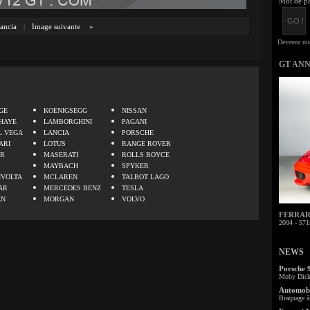
Mot de pa
ancia
|
Image suivante
»
GT AN
.
GE
KOENIGSEGG
NISSAN
HAYE
LAMBORGHINI
PAGANI
L VEGA
LANCIA
PORSCHE
ARI
LOTUS
RANGE ROVER
ER
MASERATI
ROLLS ROYCE
MAYBACH
SPYKER
IVOLTA
MCLAREN
TALBOT LAGO
AR
MERCEDES BENZ
TESLA
EN
MORGAN
VOLVO
FERRARI 
2004 - 571
NEWS
Porsche 
Moby Dick 
Automobi
Braquage à 