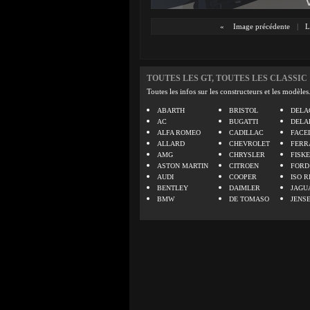
«
Image précédente
|
L
TOUTES LES GT, TOUTES LES CLASSIC
Toutes les infos sur les constructeurs et les modèles
ABARTH
BRISTOL
DELA
AC
BUGATTI
DELA
ALFA ROMEO
CADILLAC
FACE
ALLARD
CHEVROLET
FERR
AMG
CHRYSLER
FISK
ASTON MARTIN
CITROEN
FORD
AUDI
COOPER
ISO R
BENTLEY
DAIMLER
JAGU
BMW
DE TOMASO
JENS