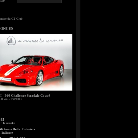
sse
NONCES
- 360 Challenge Stradale Coupé
50 km - 159900 €
935
: le remake
li Amos Delta Futurista
l'italienne