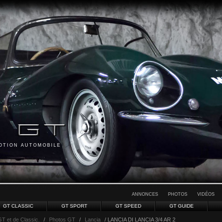
MOTION AUTOMOBILE
ANNONCES
PHOTOS
VIDÉOS
GT CLASSIC
GT SPORT
GT SPEED
GT GUIDE
GT et de Classic.
/
Photos GT
/
Lancia
/ LANCIA DI LANCIA 3/4 AR 2