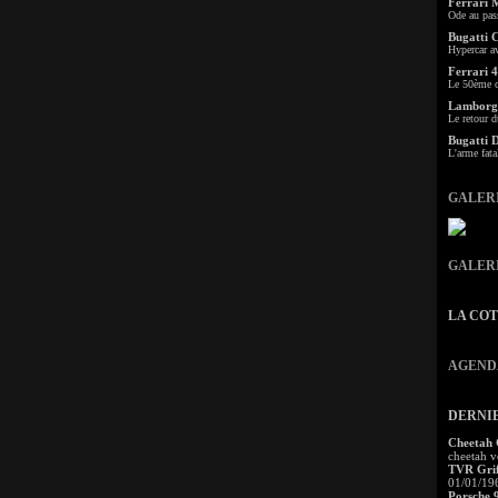
Ferrari 
Ode au pas
Bugatti 
Hypercar a
Ferrari 4
Le 50ème c
Lamborgh
Le retour d
Bugatti 
L'arme fata
GALER
GALER
LA CO
AGEND
DERNI
Cheetah
cheetah v
TVR Grif
01/01/19
Porsche 