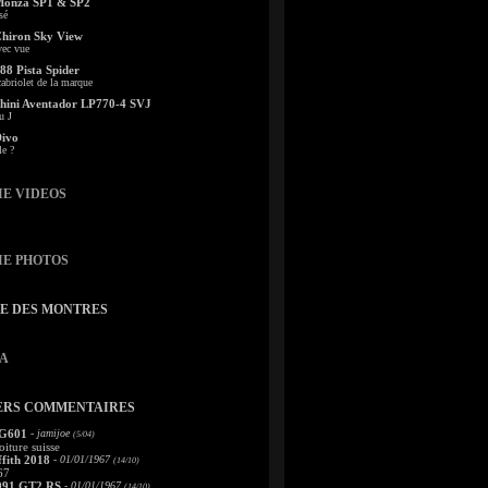
Monza SP1 & SP2
sé
Chiron Sky View
vec vue
88 Pista Spider
abriolet de la marque
ini Aventador LP770-4 SVJ
u J
Divo
le ?
IE VIDEOS
IE PHOTOS
TE DES MONTRES
A
ERS COMMENTAIRES
 G601
- jamijoe
(5/04)
oiture suisse
fith 2018
- 01/01/1967
(14/10)
67
991 GT2 RS
- 01/01/1967
(14/10)