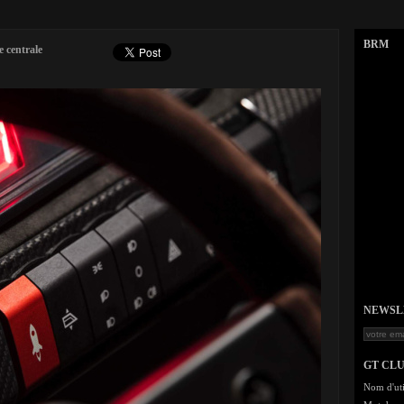
BRM
 centrale
NEWSLET
GT CL
Nom d'uti