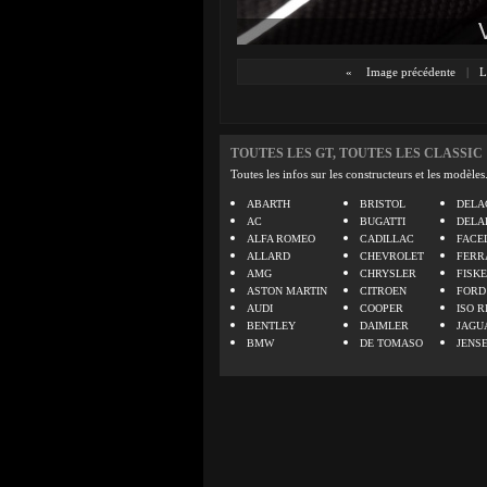
«
Image précédente
|
L
TOUTES LES GT, TOUTES LES CLASSIC
Toutes les infos sur les constructeurs et les modèles
ABARTH
BRISTOL
DELA
AC
BUGATTI
DELA
ALFA ROMEO
CADILLAC
FACE
ALLARD
CHEVROLET
FERR
AMG
CHRYSLER
FISK
ASTON MARTIN
CITROEN
FORD
AUDI
COOPER
ISO R
BENTLEY
DAIMLER
JAGU
BMW
DE TOMASO
JENS