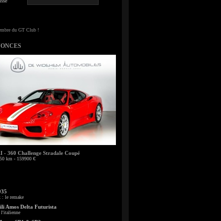
sse
NONCES
- 360 Challenge Stradale Coupé
50 km - 159900 €
935
: le remake
li Amos Delta Futurista
l'italienne