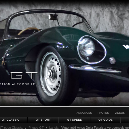
MOTION AUTOMOBILE
ANNONCES
PHOTOS
VIDÉOS
GT CLASSIC
GT SPORT
GT SPEED
GT GUIDE
GT et de Classic.
/
Photos GT
/
Lancia
/ Automobili Amos Delta Futurista vert console ce