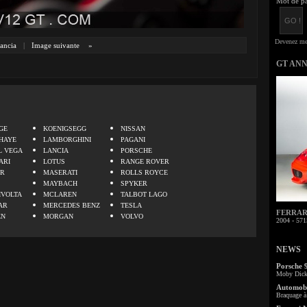
Mot de pa
ancia
|
Image suivante
»
GT AN
.
GE
KOENIGSEGG
NISSAN
HAYE
LAMBORGHINI
PAGANI
L VEGA
LANCIA
PORSCHE
ARI
LOTUS
RANGE ROVER
ER
MASERATI
ROLLS ROYCE
MAYBACH
SPYKER
IVOLTA
MCLAREN
TALBOT LAGO
AR
MERCEDES BENZ
TESLA
FERRARI 
EN
MORGAN
VOLVO
2004 - 571
NEWS
Porsche 
Moby Dick 
Automobi
Braquage à 