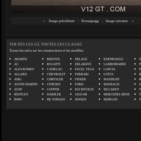
«
Image précédente
|
Koenigsegg
|
Image suivante
»
TOUTES LES GT, TOUTES LES CLASSIC
Toutes les infos sur les constructeurs et les modèles.
ABARTH
BRISTOL
DELAGE
KOENIGSEGG
N
AC
BUGATTI
DELAHAYE
LAMBORGHINI
P
ALFA ROMEO
CADILLAC
FACEL VEGA
LANCIA
ALLARD
CHEVROLET
FERRARI
LOTUS
AMG
CHRYSLER
FISKER
MASERATI
ASTON MARTIN
CITROEN
FORD
MAYBACH
AUDI
COOPER
ISO RIVOLTA
MCLAREN
BENTLEY
DAIMLER
JAGUAR
MERCEDES BENZ
BMW
DE TOMASO
JENSEN
MORGAN