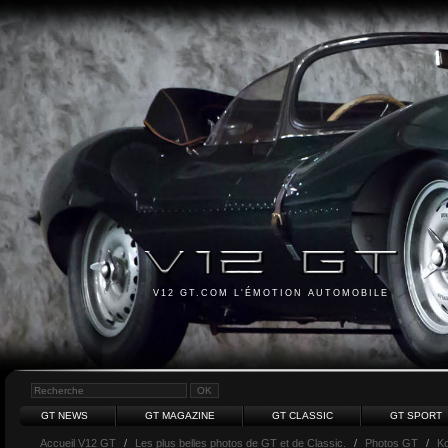
V12 GT.COM L'ÉMOTION AUTOMOBILE
GT NEWS
GT MAGAZINE
GT CLASSIC
GT SPORT
Accueil V12 GT
/
Les plus belles photos de GT et de Classic.
/
Photos GT
/
K