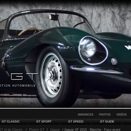
MOTION AUTOMOBILE
ANNONCES
PHOTOS
VIDÉOS
GT CLASSIC
GT SPORT
GT SPEED
GT GUIDE
GT et de Classic.
/
Photos GT
/
Jaguar
/ Jaguar XF 2015 - Blanche - Face avant