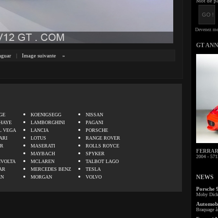
Mot de pa
GT AN
aguar
|
Image suivante
»
.
GE
KOENIGSEGG
NISSAN
HAYE
LAMBORGHINI
PAGANI
L VEGA
LANCIA
PORSCHE
ARI
LOTUS
RANGE ROVER
ER
MASERATI
ROLLS ROYCE
FERRARI 
MAYBACH
SPYKER
2004 - 571
IVOLTA
MCLAREN
TALBOT LAGO
AR
MERCEDES BENZ
TESLA
NEWS
EN
MORGAN
VOLVO
Porsche 
Moby Dick 
Automobi
Braquage à 