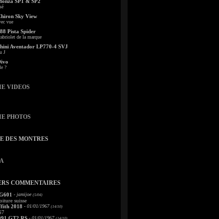
Monza SP1 & SP2
sé
Chiron Sky View
vec vue
88 Pista Spider
abriolet de la marque
ini Aventador LP770-4 SVJ
u J
Divo
le ?
IE VIDEOS
IE PHOTOS
TE DES MONTRES
A
ERS COMMENTAIRES
 G601
- jamijoe
(5/04)
oiture suisse
fith 2018
- 01/01/1967
(14/10)
67
991 GT2 RS
- 01/01/1967
(14/10)