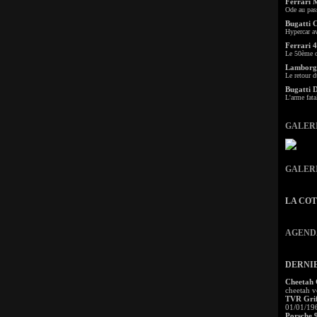
Ferrari 
Ode au pas
Bugatti 
Hypercar a
Ferrari 4
Le 50ème c
Lamborgh
Le retour d
Bugatti 
L'arme fata
GALER
GALER
LA CO
AGEND
DERNI
Cheetah
cheetah v
TVR Grif
01/01/19
Porsche 