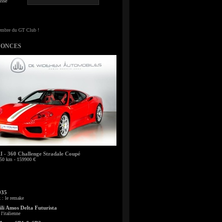
sse
NONCES
- 360 Challenge Stradale Coupé
50 km - 159900 €
935
: le remake
li Amos Delta Futurista
l'italienne