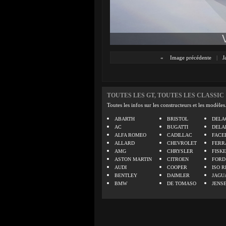
«
Image précédente
|
J
TOUTES LES GT, TOUTES LES CLASSIC
Toutes les infos sur les constructeurs et les modèles
ABARTH
BRISTOL
DELA
AC
BUGATTI
DELA
ALFA ROMEO
CADILLAC
FACE
ALLARD
CHEVROLET
FERR
AMG
CHRYSLER
FISK
ASTON MARTIN
CITROEN
FORD
AUDI
COOPER
ISO R
BENTLEY
DAIMLER
JAGU
BMW
DE TOMASO
JENS