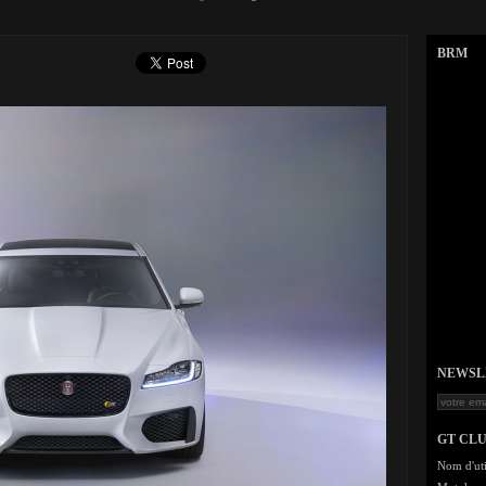
BRM
NEWSLET
GT CL
Nom d'uti