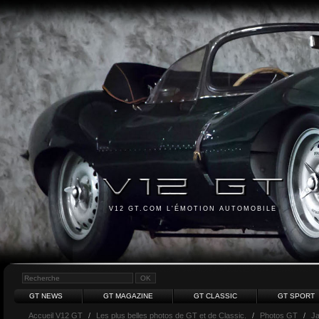
V12 GT.COM L'ÉMOTION AUTOMOBILE
GT NEWS
GT MAGAZINE
GT CLASSIC
GT SPORT
Accueil V12 GT
/
Les plus belles photos de GT et de Classic.
/
Photos GT
/
J