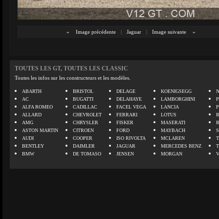
«
Image précédente
|
Jaguar
|
Image suivante
»
TOUTES LES GT, TOUTES LES CLASSIC
Toutes les infos sur les constructeurs et les modèles.
ABARTH
BRISTOL
DELAGE
KOENIGSEGG
N
AC
BUGATTI
DELAHAYE
LAMBORGHINI
P
ALFA ROMEO
CADILLAC
FACEL VEGA
LANCIA
ALLARD
CHEVROLET
FERRARI
LOTUS
AMG
CHRYSLER
FISKER
MASERATI
ASTON MARTIN
CITROEN
FORD
MAYBACH
AUDI
COOPER
ISO RIVOLTA
MCLAREN
BENTLEY
DAIMLER
JAGUAR
MERCEDES BENZ
BMW
DE TOMASO
JENSEN
MORGAN