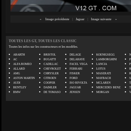
«
Image précédente
|
Jaguar
|
Image suivante
»
TOUTES LES GT, TOUTES LES CLASSIC
Toutes les infos sur les constructeurs et les modèles.
ABARTH
BRISTOL
DELAGE
KOENIGSEGG
N
AC
BUGATTI
DELAHAYE
LAMBORGHINI
P
ALFA ROMEO
CADILLAC
FACEL VEGA
LANCIA
ALLARD
CHEVROLET
FERRARI
LOTUS
AMG
CHRYSLER
FISKER
MASERATI
ASTON MARTIN
CITROEN
FORD
MAYBACH
AUDI
COOPER
ISO RIVOLTA
MCLAREN
BENTLEY
DAIMLER
JAGUAR
MERCEDES BENZ
BMW
DE TOMASO
JENSEN
MORGAN