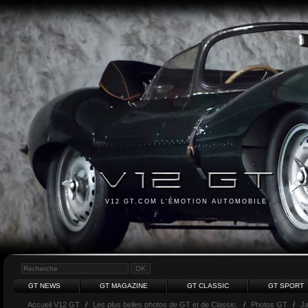
V12 GT.COM L'ÉMOTION AUTOMOBILE
GT NEWS
GT MAGAZINE
GT CLASSIC
GT SPORT
Accueil V12 GT
/
Les plus belles photos de GT et de Classic.
/
Photos GT
/
J