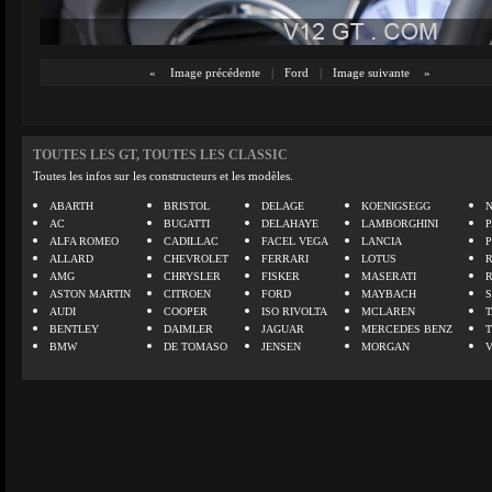
«
Image précédente
|
Ford
|
Image suivante
»
TOUTES LES GT, TOUTES LES CLASSIC
Toutes les infos sur les constructeurs et les modèles.
ABARTH
BRISTOL
DELAGE
KOENIGSEGG
N
AC
BUGATTI
DELAHAYE
LAMBORGHINI
P
ALFA ROMEO
CADILLAC
FACEL VEGA
LANCIA
ALLARD
CHEVROLET
FERRARI
LOTUS
AMG
CHRYSLER
FISKER
MASERATI
ASTON MARTIN
CITROEN
FORD
MAYBACH
AUDI
COOPER
ISO RIVOLTA
MCLAREN
BENTLEY
DAIMLER
JAGUAR
MERCEDES BENZ
BMW
DE TOMASO
JENSEN
MORGAN