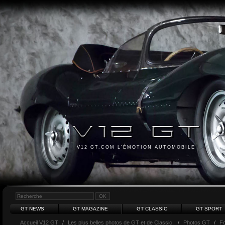
V12 GT.COM L'ÉMOTION AUTOMOBILE
GT NEWS
GT MAGAZINE
GT CLASSIC
GT SPORT
Accueil V12 GT
/
Les plus belles photos de GT et de Classic.
/
Photos GT
/
F