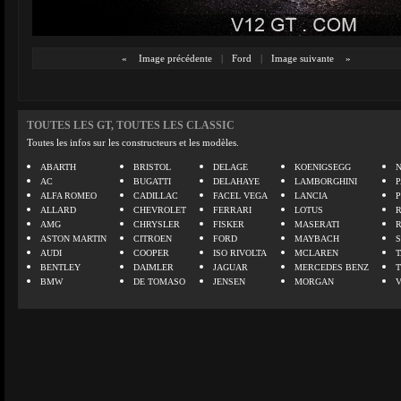
«
Image précédente
|
Ford
|
Image suivante
»
TOUTES LES GT, TOUTES LES CLASSIC
Toutes les infos sur les constructeurs et les modèles.
ABARTH
BRISTOL
DELAGE
KOENIGSEGG
N
AC
BUGATTI
DELAHAYE
LAMBORGHINI
P
ALFA ROMEO
CADILLAC
FACEL VEGA
LANCIA
ALLARD
CHEVROLET
FERRARI
LOTUS
AMG
CHRYSLER
FISKER
MASERATI
ASTON MARTIN
CITROEN
FORD
MAYBACH
AUDI
COOPER
ISO RIVOLTA
MCLAREN
BENTLEY
DAIMLER
JAGUAR
MERCEDES BENZ
BMW
DE TOMASO
JENSEN
MORGAN