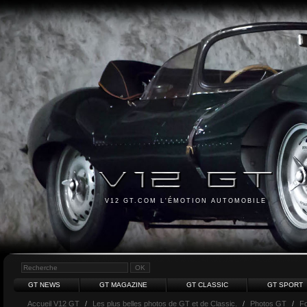
V12 GT.COM L'ÉMOTION AUTOMOBILE
GT NEWS
GT MAGAZINE
GT CLASSIC
GT SPORT
Accueil V12 GT
/
Les plus belles photos de GT et de Classic.
/
Photos GT
/
F