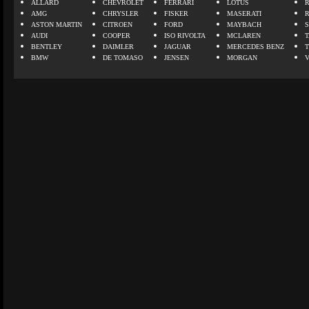
ALLARD
CHEVROLET
FERRARI
LOTUS
AMG
CHRYSLER
FISKER
MASERATI
ASTON MARTIN
CITROEN
FORD
MAYBACH
AUDI
COOPER
ISO RIVOLTA
MCLAREN
BENTLEY
DAIMLER
JAGUAR
MERCEDES BENZ
BMW
DE TOMASO
JENSEN
MORGAN