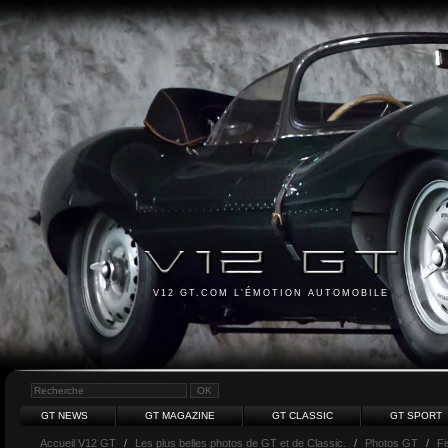
V12 GT.COM L'ÉMOTION AUTOMOBILE
GT NEWS
GT MAGAZINE
GT CLASSIC
GT SPORT
Accueil V12 GT
/
Les plus belles photos de GT et de Classic.
/
Photos GT
/
Fi