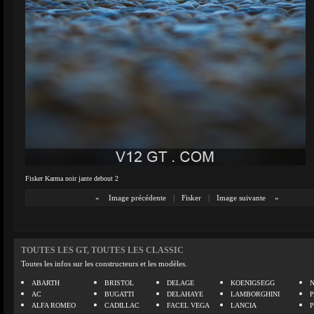
Fisker Karma noir jante debout 2
«
Image précédente
|
Fisker
|
Image suivante
»
TOUTES LES GT, TOUTES LES CLASSIC
Toutes les infos sur les constructeurs et les modèles.
ABARTH
BRISTOL
DELAGE
KOENIGSEGG
N
AC
BUGATTI
DELAHAYE
LAMBORGHINI
P
ALFA ROMEO
CADILLAC
FACEL VEGA
LANCIA