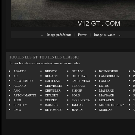
«
Image précédente
|
Ferrari
|
Image suivante
»
TOUTES LES GT, TOUTES LES CLASSIC
Toutes les infos sur les constructeurs et les modèles.
ABARTH
BRISTOL
DELAGE
KOENIGSEGG
N
AC
BUGATTI
DELAHAYE
LAMBORGHINI
P
ALFA ROMEO
CADILLAC
FACEL VEGA
LANCIA
ALLARD
CHEVROLET
FERRARI
LOTUS
AMG
CHRYSLER
FISKER
MASERATI
ASTON MARTIN
CITROEN
FORD
MAYBACH
AUDI
COOPER
ISO RIVOLTA
MCLAREN
BENTLEY
DAIMLER
JAGUAR
MERCEDES BENZ
BMW
DE TOMASO
JENSEN
MORGAN