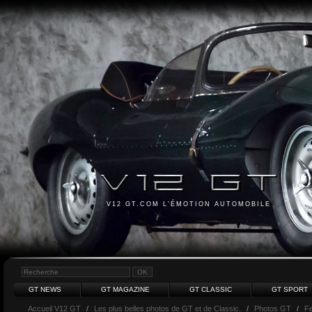
V12 GT.COM L'ÉMOTION AUTOMOBILE
GT NEWS
GT MAGAZINE
GT CLASSIC
GT SPORT
Accueil V12 GT
/
Les plus belles photos de GT et de Classic.
/
Photos GT
/
Fe