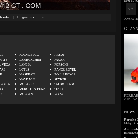
Mot de pa
hrysler
|
Image suivante
»
GT AN
.
GE
KOENIGSEGG
NISSAN
HAYE
LAMBORGHINI
PAGANI
L VEGA
LANCIA
PORSCHE
ARI
LOTUS
RANGE ROVER
ER
MASERATI
ROLLS ROYCE
MAYBACH
SPYKER
IVOLTA
MCLAREN
TALBOT LAGO
AR
MERCEDES BENZ
TESLA
EN
MORGAN
VOLVO
FERRARI 
2004 - 571
NEWS
Porsche 
Moby Dick 
Automobi
Braquage à 