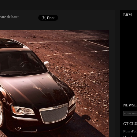
BRM
 vue de haut
NEWSLET
GT CL
Nom d'uti