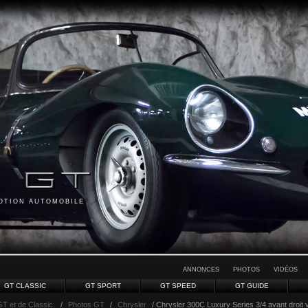
MOTION AUTOMOBILE
ANNONCES
PHOTOS
VIDÉOS
GT CLASSIC
GT SPORT
GT SPEED
GT GUIDE
GT et de Classic.
/
Photos GT
/
Chrysler
/ Chrysler 300C Luxury Series 3/4 avant droit 