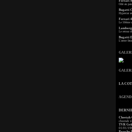
Ferrari 
Ode au pas
Bugatti 
Hypercar a
Ferrari 4
Le 50ème c
Lamborgh
Le retour d
Bugatti 
L'arme fata
GALER
GALER
LA CO
AGEND
DERNI
Cheetah
cheetah v
TVR Grif
01/01/19
Porsche 