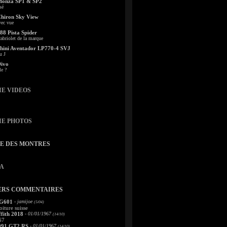
Monza SP1 & SP2
sé
Chiron Sky View
vec vue
88 Pista Spider
abriolet de la marque
ini Aventador LP770-4 SVJ
u J
Divo
le ?
IE VIDEOS
IE PHOTOS
TE DES MONTRES
A
ERS COMMENTAIRES
 G601
- jamijoe
(5/04)
oiture suisse
fith 2018
- 01/01/1967
(14/10)
67
991 GT2 RS
- 01/01/1967
(14/10)