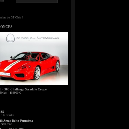
sse
NONCES
- 360 Challenge Stradale Coupé
50 km - 159900 €
935
: le remake
li Amos Delta Futurista
l'italienne