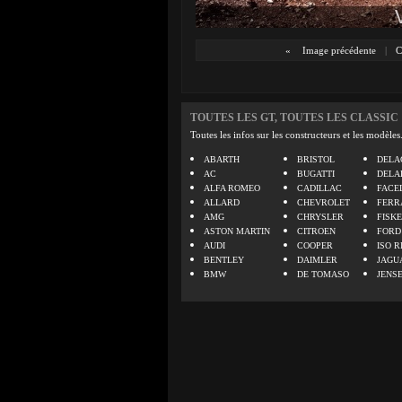
«
Image précédente
|
C
TOUTES LES GT, TOUTES LES CLASSIC
Toutes les infos sur les constructeurs et les modèles
ABARTH
BRISTOL
DELA
AC
BUGATTI
DELA
ALFA ROMEO
CADILLAC
FACE
ALLARD
CHEVROLET
FERR
AMG
CHRYSLER
FISK
ASTON MARTIN
CITROEN
FORD
AUDI
COOPER
ISO R
BENTLEY
DAIMLER
JAGU
BMW
DE TOMASO
JENS