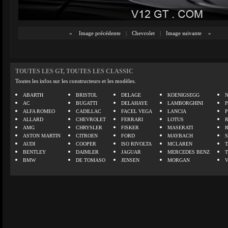
«
Image précédente
|
Chevrolet
|
Image suivante
»
TOUTES LES GT, TOUTES LES CLASSIC
Toutes les infos sur les constructeurs et les modèles.
ABARTH
BRISTOL
DELAGE
KOENIGSEGG
N
AC
BUGATTI
DELAHAYE
LAMBORGHINI
P
ALFA ROMEO
CADILLAC
FACEL VEGA
LANCIA
ALLARD
CHEVROLET
FERRARI
LOTUS
AMG
CHRYSLER
FISKER
MASERATI
ASTON MARTIN
CITROEN
FORD
MAYBACH
AUDI
COOPER
ISO RIVOLTA
MCLAREN
BENTLEY
DAIMLER
JAGUAR
MERCEDES BENZ
BMW
DE TOMASO
JENSEN
MORGAN