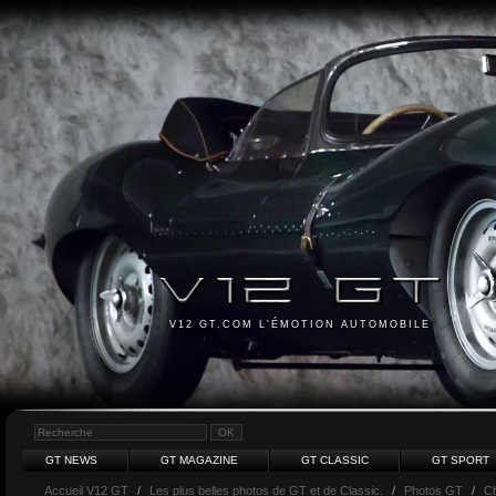
V12 GT.COM L'ÉMOTION AUTOMOBILE
GT NEWS
GT MAGAZINE
GT CLASSIC
GT SPORT
Accueil V12 GT
/
Les plus belles photos de GT et de Classic.
/
Photos GT
/
Ch