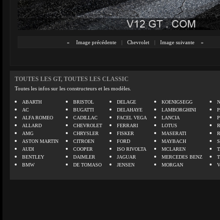
«
Image précédente
|
Chevrolet
|
Image suivante
»
TOUTES LES GT, TOUTES LES CLASSIC
Toutes les infos sur les constructeurs et les modèles.
ABARTH
BRISTOL
DELAGE
KOENIGSEGG
N
AC
BUGATTI
DELAHAYE
LAMBORGHINI
P
ALFA ROMEO
CADILLAC
FACEL VEGA
LANCIA
ALLARD
CHEVROLET
FERRARI
LOTUS
AMG
CHRYSLER
FISKER
MASERATI
ASTON MARTIN
CITROEN
FORD
MAYBACH
AUDI
COOPER
ISO RIVOLTA
MCLAREN
BENTLEY
DAIMLER
JAGUAR
MERCEDES BENZ
BMW
DE TOMASO
JENSEN
MORGAN