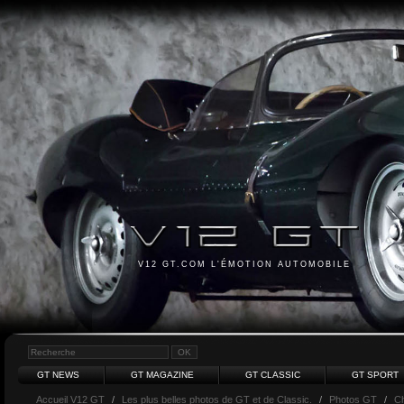
V12 GT.COM L'ÉMOTION AUTOMOBILE
GT NEWS
GT MAGAZINE
GT CLASSIC
GT SPORT
Accueil V12 GT
/
Les plus belles photos de GT et de Classic.
/
Photos GT
/
Ch