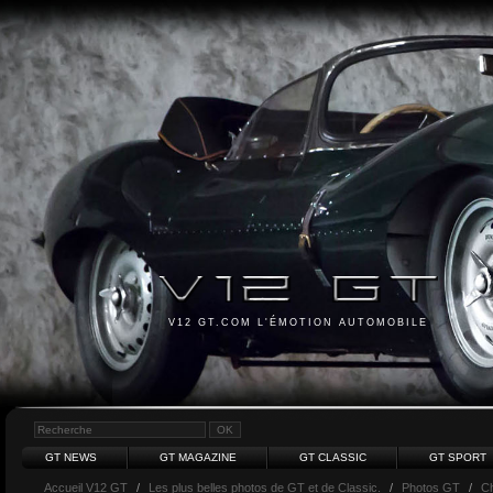
V12 GT.COM L'ÉMOTION AUTOMOBILE
GT NEWS
GT MAGAZINE
GT CLASSIC
GT SPORT
Accueil V12 GT
/
Les plus belles photos de GT et de Classic.
/
Photos GT
/
Ch