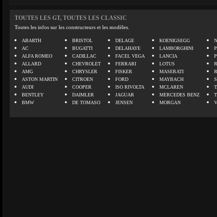
TOUTES LES GT, TOUTES LES CLASSIC
Toutes les infos sur les constructeurs et les modèles.
ABARTH
BRISTOL
DELAGE
KOENIGSEGG
N
AC
BUGATTI
DELAHAYE
LAMBORGHINI
P
ALFA ROMEO
CADILLAC
FACEL VEGA
LANCIA
ALLARD
CHEVROLET
FERRARI
LOTUS
AMG
CHRYSLER
FISKER
MASERATI
ASTON MARTIN
CITROEN
FORD
MAYBACH
AUDI
COOPER
ISO RIVOLTA
MCLAREN
BENTLEY
DAIMLER
JAGUAR
MERCEDES BENZ
BMW
DE TOMASO
JENSEN
MORGAN