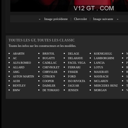
«
Image précédente
|
Chevrolet
|
Image suivante
»
TOUTES LES GT, TOUTES LES CLASSIC
Toutes les infos sur les constructeurs et les modèles.
ABARTH
BRISTOL
DELAGE
KOENIGSEGG
N
AC
BUGATTI
DELAHAYE
LAMBORGHINI
P
ALFA ROMEO
CADILLAC
FACEL VEGA
LANCIA
ALLARD
CHEVROLET
FERRARI
LOTUS
AMG
CHRYSLER
FISKER
MASERATI
ASTON MARTIN
CITROEN
FORD
MAYBACH
AUDI
COOPER
ISO RIVOLTA
MCLAREN
BENTLEY
DAIMLER
JAGUAR
MERCEDES BENZ
BMW
DE TOMASO
JENSEN
MORGAN