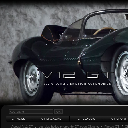
V12 GT.COM L'ÉMOTION AUTOMOBILE
GT NEWS
GT MAGAZINE
GT CLASSIC
GT SPORT
Accueil V12 GT
/
Les plus belles photos de GT et de Classic.
/
Photos GT
/
Ch