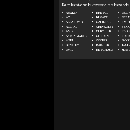
Toutes les infos sur les constructeurs et les modèles
ABARTH
BRISTOL
DELA
AC
BUGATTI
DELA
ALFA ROMEO
CADILLAC
FACE
ALLARD
CHEVROLET
FERR
AMG
CHRYSLER
FISK
ASTON MARTIN
CITROEN
FORD
AUDI
COOPER
ISO R
BENTLEY
DAIMLER
JAGU
BMW
DE TOMASO
JENS