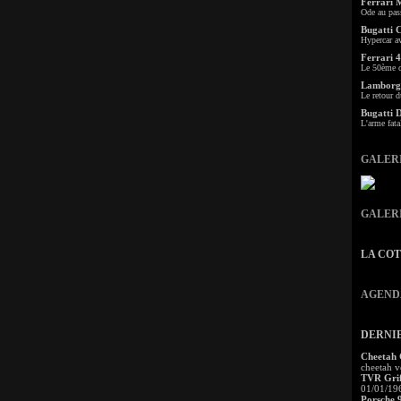
Ferrari 
Ode au pas
Bugatti 
Hypercar a
Ferrari 4
Le 50ème c
Lamborgh
Le retour d
Bugatti 
L'arme fata
GALER
GALER
LA CO
AGEND
DERNI
Cheetah
cheetah v
TVR Grif
01/01/19
Porsche 