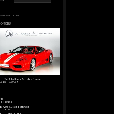
sse
NONCES
- 360 Challenge Stradale Coupé
50 km - 159900 €
935
: le remake
li Amos Delta Futurista
l'italienne