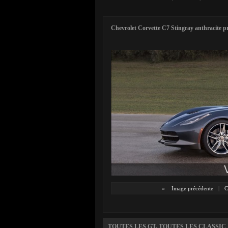
Chevrolet Corvette C7 Stingray anthracite pr
«
Image précédente
|
C
TOUTES LES GT, TOUTES LES CLASSIC