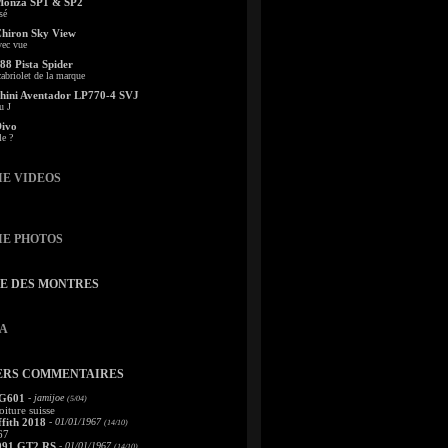
Monza SP1 & SP2
sé
Chiron Sky View
vec vue
88 Pista Spider
abriolet de la marque
ini Aventador LP770-4 SVJ
u J
Divo
le ?
IE VIDEOS
IE PHOTOS
TE DES MONTRES
A
ERS COMMENTAIRES
 G601
- jamijoe
(5/04)
oiture suisse
fith 2018
- 01/01/1967
(14/10)
67
991 GT2 RS
- 01/01/1967
(14/10)