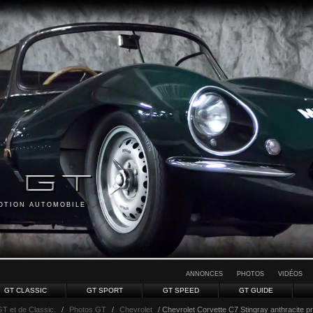
MOTION AUTOMOBILE
ANNONCES
PHOTOS
VIDÉOS
GT CLASSIC
GT SPORT
GT SPEED
GT GUIDE
GT et de Classic.
/
Photos GT
/
Chevrolet
/ Chevrolet Corvette C7 Stingray anthracite pro