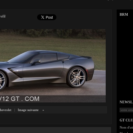
BRM
ofil
NEWSLET
hevrolet
|
Image suivante
»
GT CL
Nom d'uti