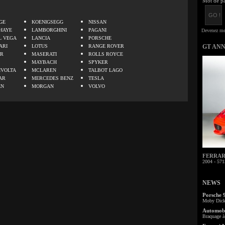
Mot de pa
.
GE
KOENIGSEGG
NISSAN
HAYE
LAMBORGHINI
PAGANI
L VEGA
LANCIA
PORSCHE
ARI
LOTUS
RANGE ROVER
GT AN
ER
MASERATI
ROLLS ROYCE
MAYBACH
SPYKER
IVOLTA
MCLAREN
TALBOT LAGO
AR
MERCEDES BENZ
TESLA
EN
MORGAN
VOLVO
FERRARI 
2004 - 571
NEWS
Porsche 
Moby Dick 
Automobi
Braquage à 