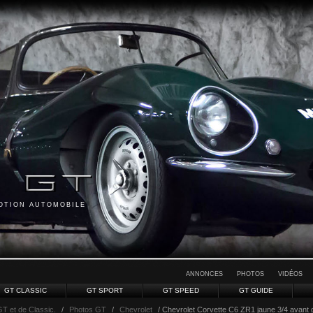
MOTION AUTOMOBILE
ANNONCES
PHOTOS
VIDÉOS
GT CLASSIC
GT SPORT
GT SPEED
GT GUIDE
GT et de Classic.
/
Photos GT
/
Chevrolet
/ Chevrolet Corvette C6 ZR1 jaune 3/4 avant 