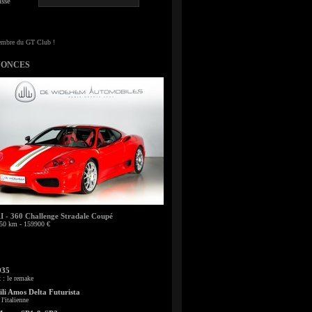
sse
NONCES
- 360 Challenge Stradale Coupé
50 km - 159900 €
935
: le remake
li Amos Delta Futurista
l'italienne