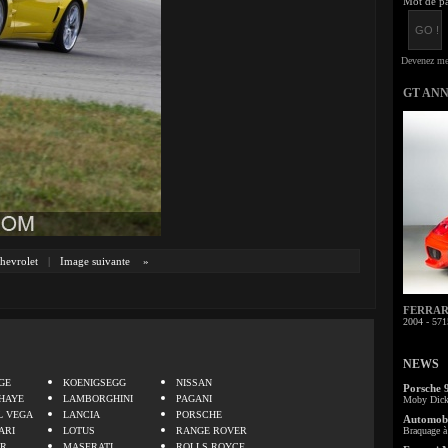
Mot de pa
GT AN
hevrolet
|
Image suivante
»
FERRARI 
2004 - 571
.
NEWS
GE
KOENIGSEGG
NISSAN
Porsche 
HAYE
LAMBORGHINI
PAGANI
Moby Dick 
L VEGA
LANCIA
PORSCHE
Automobi
ARI
LOTUS
RANGE ROVER
Braquage à 
ER
MASERATI
ROLLS ROYCE