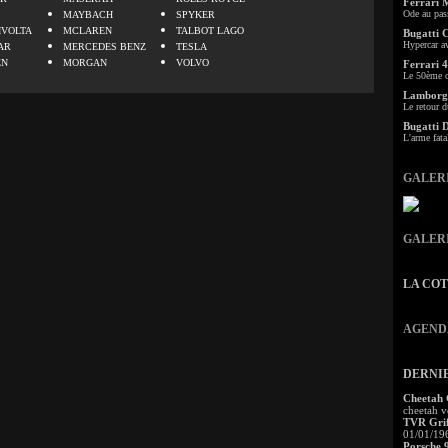
Ferrari 
Ode au pas
MAYBACH
SPYKER
IVOLTA
MCLAREN
TALBOT LAGO
Bugatti 
Hypercar a
AR
MERCEDES BENZ
TESLA
EN
MORGAN
VOLVO
Ferrari 4
Le 50ème c
Lamborgh
Le retour d
Bugatti 
L'arme fata
GALER
GALER
LA CO
AGEND
DERNI
Cheetah
cheetah v
TVR Grif
01/01/19
Porsche 