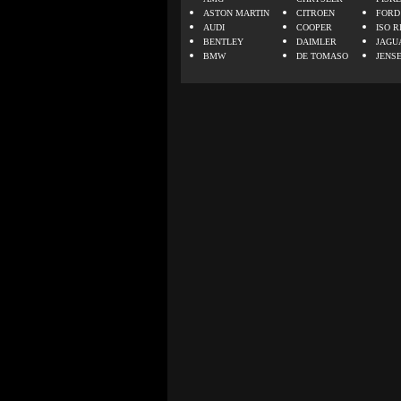
ASTON MARTIN
CITROEN
FORD
AUDI
COOPER
ISO R
BENTLEY
DAIMLER
JAGU
BMW
DE TOMASO
JENS