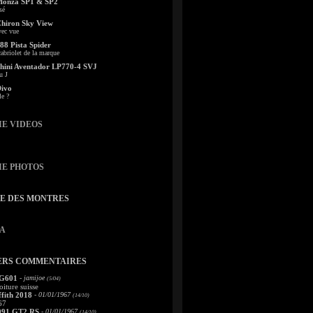
Monza SP1 & SP2
sé
Chiron Sky View
vec vue
88 Pista Spider
abriolet de la marque
ini Aventador LP770-4 SVJ
u J
Divo
le ?
IE VIDEOS
IE PHOTOS
TE DES MONTRES
A
ERS COMMENTAIRES
 G601
- jamijoe
(5/04)
oiture suisse
fith 2018
- 01/01/1967
(14/10)
67
991 GT2 RS
- 01/01/1967
(14/10)