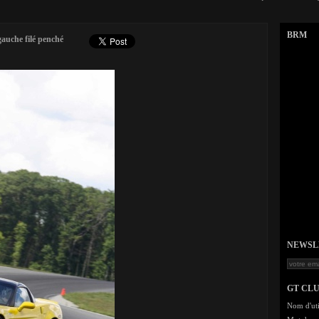
BRM
auche filé penché
NEWSLET
GT CL
Nom d'uti