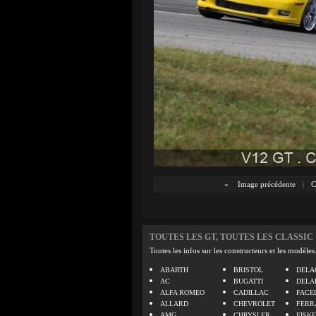
«
Image précédente
|
C
TOUTES LES GT, TOUTES LES CLASSIC
Toutes les infos sur les constructeurs et les modèles
ABARTH
BRISTOL
DELA
AC
BUGATTI
DELA
ALFA ROMEO
CADILLAC
FACE
ALLARD
CHEVROLET
FERR
AMG
CHRYSLER
FISK