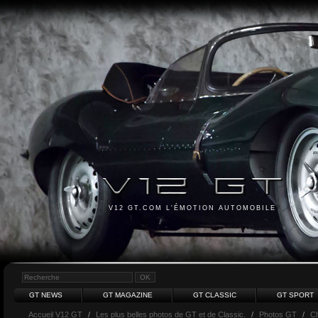
V12 GT.COM L'ÉMOTION AUTOMOBILE
GT NEWS
GT MAGAZINE
GT CLASSIC
GT SPORT
Accueil V12 GT
/
Les plus belles photos de GT et de Classic.
/
Photos GT
/
Ch