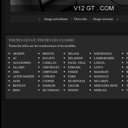
«
Image précédente
|
Chevrolet
|
Image suivante
»
TOUTES LES GT, TOUTES LES CLASSIC
Toutes les infos sur les constructeurs et les modèles.
ABARTH
BRISTOL
DELAGE
KOENIGSEGG
N
AC
BUGATTI
DELAHAYE
LAMBORGHINI
P
ALFA ROMEO
CADILLAC
FACEL VEGA
LANCIA
ALLARD
CHEVROLET
FERRARI
LOTUS
AMG
CHRYSLER
FISKER
MASERATI
ASTON MARTIN
CITROEN
FORD
MAYBACH
AUDI
COOPER
ISO RIVOLTA
MCLAREN
BENTLEY
DAIMLER
JAGUAR
MERCEDES BENZ
BMW
DE TOMASO
JENSEN
MORGAN