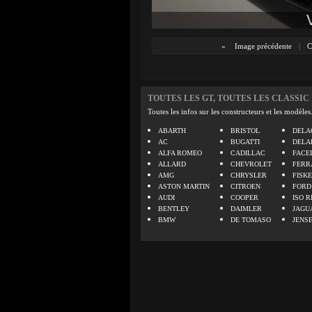
«
Image précédente
|
C
TOUTES LES GT, TOUTES LES CLASSIC
Toutes les infos sur les constructeurs et les modèles
ABARTH
BRISTOL
DELA
AC
BUGATTI
DELA
ALFA ROMEO
CADILLAC
FACE
ALLARD
CHEVROLET
FERR
AMG
CHRYSLER
FISK
ASTON MARTIN
CITROEN
FORD
AUDI
COOPER
ISO R
BENTLEY
DAIMLER
JAGU
BMW
DE TOMASO
JENS