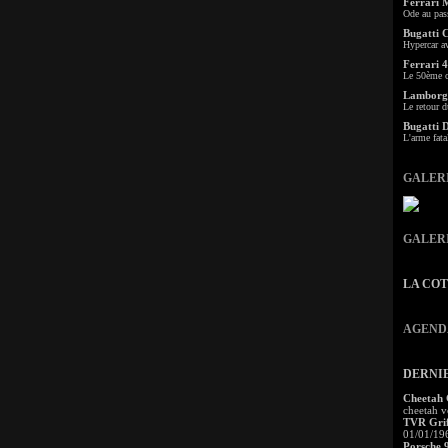
Ferrari 
Ode au pas
Bugatti 
Hypercar a
Ferrari 4
Le 50ème c
Lamborgh
Le retour d
Bugatti 
L'arme fata
GALER
GALER
LA CO
AGEND
DERNI
Cheetah
cheetah v
TVR Grif
01/01/19
Porsche 