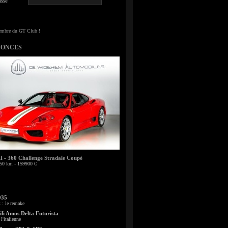
sse
NONCES
- 360 Challenge Stradale Coupé
50 km - 159900 €
935
: le remake
li Amos Delta Futurista
l'italienne