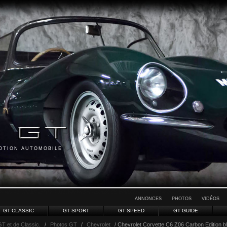
MOTION AUTOMOBILE
ANNONCES
PHOTOS
VIDÉOS
GT CLASSIC
GT SPORT
GT SPEED
GT GUIDE
GT et de Classic.
/
Photos GT
/
Chevrolet
/ Chevrolet Corvette C6 Z06 Carbon Edition b