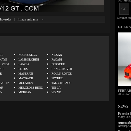
Mot de pa
hevrolet
|
Image suivante
»
GT AN
.
GE
KOENIGSEGG
NISSAN
HAYE
LAMBORGHINI
PAGANI
L VEGA
LANCIA
PORSCHE
ARI
LOTUS
RANGE ROVER
ER
MASERATI
ROLLS ROYCE
MAYBACH
SPYKER
IVOLTA
MCLAREN
TALBOT LAGO
AR
MERCEDES BENZ
TESLA
FERRARI 
EN
MORGAN
VOLVO
2004 - 571
NEWS
Porsche 
Moby Dick 
Automobi
Braquage à 