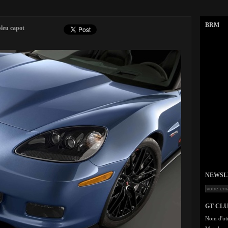
BRM
leu capot
NEWSLET
GT CL
Nom d'uti