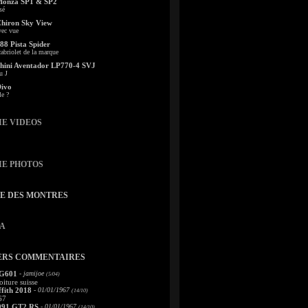
Monza SP1 & SP2
sé
Chiron Sky View
vec vue
88 Pista Spider
abriolet de la marque
ini Aventador LP770-4 SVJ
u J
Divo
le ?
IE VIDEOS
IE PHOTOS
TE DES MONTRES
A
ERS COMMENTAIRES
 G601
- jamijoe
(5/04)
oiture suisse
fith 2018
- 01/01/1967
(14/10)
67
991 GT2 RS
- 01/01/1967
(14/10)