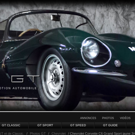
MOTION AUTOMOBILE
ANNONCES
PHOTOS
VIDÉOS
GT CLASSIC
GT SPORT
GT SPEED
GT GUIDE
GT et de Classic.
/
Photos GT
/
Chevrolet
/ Chevrolet Corvette C6 Grand Sport jaune 3/4