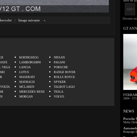
Mot de pa
hevrolet
|
Image suivante
»
GT AN
.
GE
KOENIGSEGG
NISSAN
HAYE
LAMBORGHINI
PAGANI
L VEGA
LANCIA
PORSCHE
ARI
LOTUS
RANGE ROVER
ER
MASERATI
ROLLS ROYCE
MAYBACH
SPYKER
IVOLTA
MCLAREN
TALBOT LAGO
AR
MERCEDES BENZ
TESLA
FERRARI 
EN
MORGAN
VOLVO
2004 - 571
NEWS
Porsche 
Moby Dick 
Automobi
Braquage à 