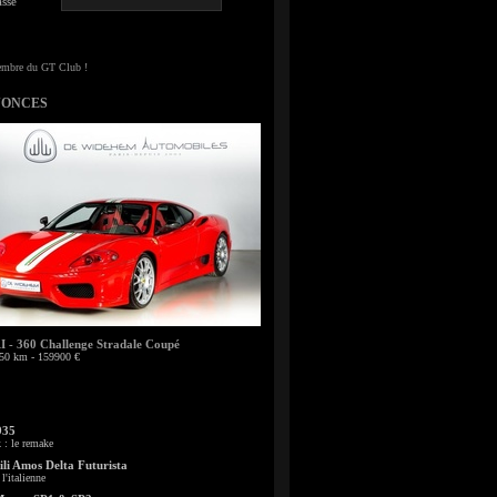
sse
NONCES
- 360 Challenge Stradale Coupé
50 km - 159900 €
935
: le remake
li Amos Delta Futurista
l'italienne