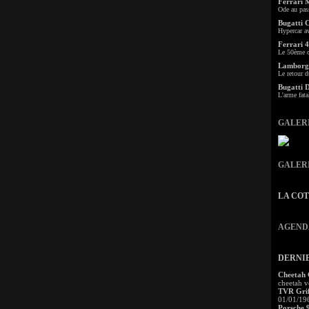
Ferrari 
Ode au pas
Bugatti 
Hypercar a
Ferrari 4
Le 50ème c
Lamborgh
Le retour d
Bugatti 
L'arme fata
GALER
GALER
LA CO
AGEND
DERNI
Cheetah
cheetah v
TVR Grif
01/01/19
Porsche 