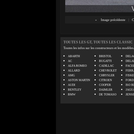
«
Image précédente
|
C
TOUTES LES GT, TOUTES LES CLASSIC
Toutes les infos sur les constructeurs et les modèles
ABARTH
BRISTOL
DELA
AC
BUGATTI
DELA
ALFA ROMEO
CADILLAC
FACE
ALLARD
CHEVROLET
FERR
AMG
CHRYSLER
FISK
ASTON MARTIN
CITROEN
FORD
AUDI
COOPER
ISO R
BENTLEY
DAIMLER
JAGU
BMW
DE TOMASO
JENS