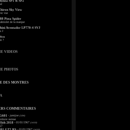
Monza SP1 & SP2
sé
Chiron Sky View
vec vue
88 Pista Spider
abriolet de la marque
ini Aventador LP770-4 SVJ
u J
Divo
le ?
IE VIDEOS
IE PHOTOS
TE DES MONTRES
A
ERS COMMENTAIRES
 G601
- jamijoe
(5/04)
oiture suisse
fith 2018
- 01/01/1967
(14/10)
67
991 GT2 RS
- 01/01/1967
(14/10)