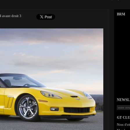
BRM
 avant droit 3
NEWSLET
GT CL
Nom d'uti