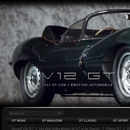
V12 GT.COM L'ÉMOTION AUTOMOBILE
GT NEWS
GT MAGAZINE
GT CLASSIC
GT SPORT
Accueil V12 GT
/
Les plus belles photos de GT et de Classic.
/
Photos GT
/
Ch