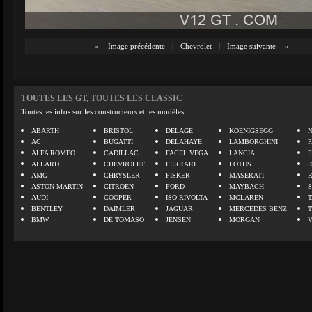
«
Image précédente
|
Chevrolet
|
Image suivante
»
TOUTES LES GT, TOUTES LES CLASSIC
Toutes les infos sur les constructeurs et les modèles.
ABARTH
BRISTOL
DELAGE
KOENIGSEGG
N
AC
BUGATTI
DELAHAYE
LAMBORGHINI
P
ALFA ROMEO
CADILLAC
FACEL VEGA
LANCIA
ALLARD
CHEVROLET
FERRARI
LOTUS
AMG
CHRYSLER
FISKER
MASERATI
ASTON MARTIN
CITROEN
FORD
MAYBACH
AUDI
COOPER
ISO RIVOLTA
MCLAREN
BENTLEY
DAIMLER
JAGUAR
MERCEDES BENZ
BMW
DE TOMASO
JENSEN
MORGAN