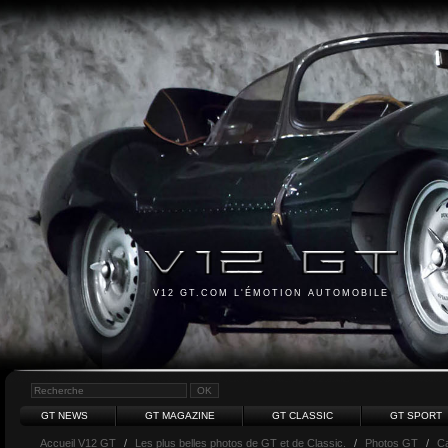
V12 GT.COM L'ÉMOTION AUTOMOBILE
GT NEWS
GT MAGAZINE
GT CLASSIC
GT SPORT
Accueil V12 GT
/
Les plus belles photos de GT et de Classic.
/
Photos GT
/
Ca