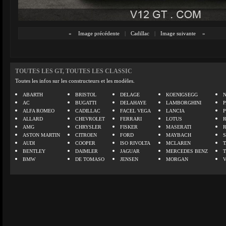
«
Image précédente
|
Cadillac
|
Image suivante
»
TOUTES LES GT, TOUTES LES CLASSIC
Toutes les infos sur les constructeurs et les modèles.
ABARTH
BRISTOL
DELAGE
KOENIGSEGG
N
AC
BUGATTI
DELAHAYE
LAMBORGHINI
P
ALFA ROMEO
CADILLAC
FACEL VEGA
LANCIA
ALLARD
CHEVROLET
FERRARI
LOTUS
AMG
CHRYSLER
FISKER
MASERATI
ASTON MARTIN
CITROEN
FORD
MAYBACH
AUDI
COOPER
ISO RIVOLTA
MCLAREN
BENTLEY
DAIMLER
JAGUAR
MERCEDES BENZ
BMW
DE TOMASO
JENSEN
MORGAN