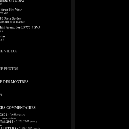
Monza SP1 & SP2
sé
Chiron Sky View
vec vue
88 Pista Spider
abriolet de la marque
ini Aventador LP770-4 SVJ
u J
Divo
le ?
IE VIDEOS
IE PHOTOS
TE DES MONTRES
A
ERS COMMENTAIRES
 G601
- jamijoe
(5/04)
oiture suisse
fith 2018
- 01/01/1967
(14/10)
67
991 GT2 RS
- 01/01/1967
(14/10)