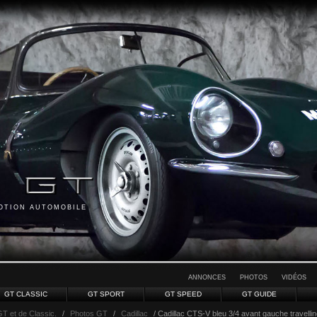
MOTION AUTOMOBILE
ANNONCES
PHOTOS
VIDÉOS
GT CLASSIC
GT SPORT
GT SPEED
GT GUIDE
GT et de Classic.
/
Photos GT
/
Cadillac
/ Cadillac CTS-V bleu 3/4 avant gauche travelli