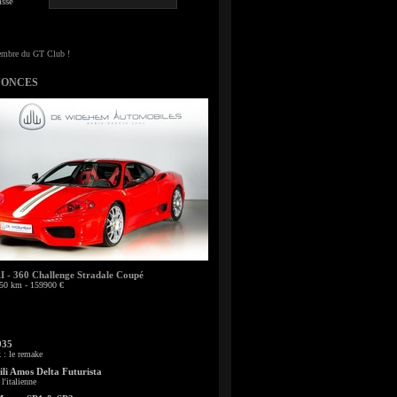
sse
NONCES
- 360 Challenge Stradale Coupé
50 km - 159900 €
935
: le remake
li Amos Delta Futurista
l'italienne