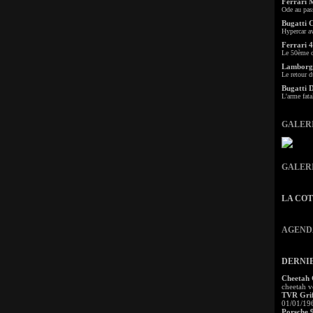
Ferrari 
Ode au pas
Bugatti 
Hypercar a
Ferrari 4
Le 50ème c
Lamborgh
Le retour d
Bugatti 
L'arme fata
GALER
GALER
LA CO
AGEND
DERNI
Cheetah
cheetah v
TVR Grif
01/01/19
Porsche 