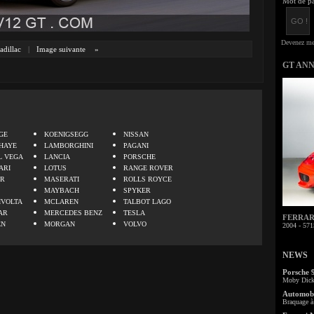
Mot de pa
adillac
|
Image suivante
»
GT AN
.
GE
KOENIGSEGG
NISSAN
HAYE
LAMBORGHINI
PAGANI
L VEGA
LANCIA
PORSCHE
ARI
LOTUS
RANGE ROVER
ER
MASERATI
ROLLS ROYCE
MAYBACH
SPYKER
IVOLTA
MCLAREN
TALBOT LAGO
AR
MERCEDES BENZ
TESLA
FERRARI 
EN
MORGAN
VOLVO
2004 - 571
NEWS
Porsche 
Moby Dick 
Automobi
Braquage à 