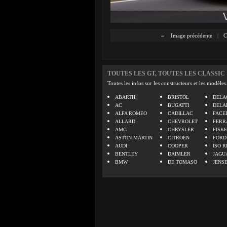
«
Image précédente
|
C
TOUTES LES GT, TOUTES LES CLASSIC
Toutes les infos sur les constructeurs et les modèles
ABARTH
BRISTOL
DELA
AC
BUGATTI
DELA
ALFA ROMEO
CADILLAC
FACE
ALLARD
CHEVROLET
FERR
AMG
CHRYSLER
FISK
ASTON MARTIN
CITROEN
FORD
AUDI
COOPER
ISO R
BENTLEY
DAIMLER
JAGU
BMW
DE TOMASO
JENS