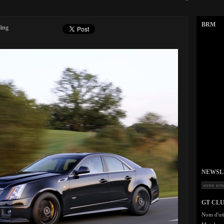
BRM
ling
NEWSLET
GT CL
Nom d'uti