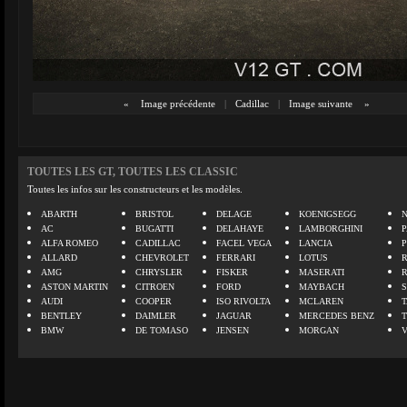
«
Image précédente
|
Cadillac
|
Image suivante
»
TOUTES LES GT, TOUTES LES CLASSIC
Toutes les infos sur les constructeurs et les modèles.
ABARTH
BRISTOL
DELAGE
KOENIGSEGG
N
AC
BUGATTI
DELAHAYE
LAMBORGHINI
P
ALFA ROMEO
CADILLAC
FACEL VEGA
LANCIA
ALLARD
CHEVROLET
FERRARI
LOTUS
AMG
CHRYSLER
FISKER
MASERATI
ASTON MARTIN
CITROEN
FORD
MAYBACH
AUDI
COOPER
ISO RIVOLTA
MCLAREN
BENTLEY
DAIMLER
JAGUAR
MERCEDES BENZ
BMW
DE TOMASO
JENSEN
MORGAN