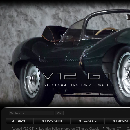
V12 GT.COM L'ÉMOTION AUTOMOBILE
GT NEWS
GT MAGAZINE
GT CLASSIC
GT SPORT
Accueil V12 GT
/
Les plus belles photos de GT et de Classic.
/
Photos GT
/
Ca