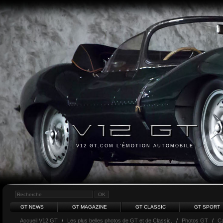
V12 GT.COM L'ÉMOTION AUTOMOBILE
GT NEWS
GT MAGAZINE
GT CLASSIC
GT SPORT
Accueil V12 GT
/
Les plus belles photos de GT et de Classic.
/
Photos GT
/
Ca