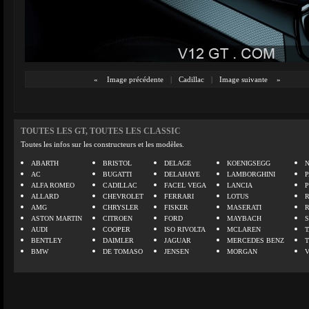
«
Image précédente
|
Cadillac
|
Image suivante
»
TOUTES LES GT, TOUTES LES CLASSIC
Toutes les infos sur les constructeurs et les modèles.
ABARTH
BRISTOL
DELAGE
KOENIGSEGG
N
AC
BUGATTI
DELAHAYE
LAMBORGHINI
P
ALFA ROMEO
CADILLAC
FACEL VEGA
LANCIA
ALLARD
CHEVROLET
FERRARI
LOTUS
AMG
CHRYSLER
FISKER
MASERATI
ASTON MARTIN
CITROEN
FORD
MAYBACH
AUDI
COOPER
ISO RIVOLTA
MCLAREN
BENTLEY
DAIMLER
JAGUAR
MERCEDES BENZ
BMW
DE TOMASO
JENSEN
MORGAN