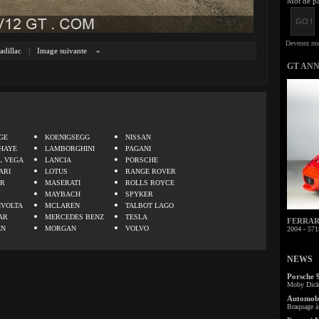
Mot de pa
adillac
|
Image suivante
»
GT AN
.
GE
KOENIGSEGG
NISSAN
HAYE
LAMBORGHINI
PAGANI
L VEGA
LANCIA
PORSCHE
ARI
LOTUS
RANGE ROVER
ER
MASERATI
ROLLS ROYCE
MAYBACH
SPYKER
IVOLTA
MCLAREN
TALBOT LAGO
AR
MERCEDES BENZ
TESLA
FERRARI 
EN
MORGAN
VOLVO
2004 - 571
NEWS
Porsche 
Moby Dick 
Automobi
Braquage à 