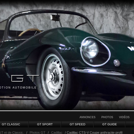
MOTION AUTOMOBILE
ANNONCES
PHOTOS
VIDÉOS
GT CLASSIC
GT SPORT
GT SPEED
GT GUIDE
GT et de Classic.
/
Photos GT
/
Cadillac
/ Cadillac CTS-V Coupe anthracite profil