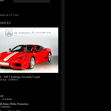
sse
NONCES
- 360 Challenge Stradale Coupé
50 km - 159900 €
935
: le remake
li Amos Delta Futurista
l'italienne