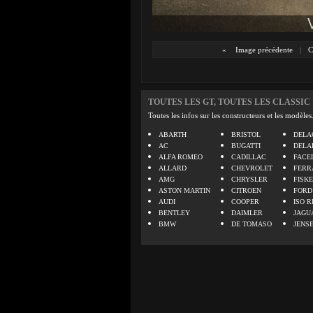
«
Image précédente
|
C
TOUTES LES GT, TOUTES LES CLASSIC
Toutes les infos sur les constructeurs et les modèles
ABARTH
BRISTOL
DELA
AC
BUGATTI
DELA
ALFA ROMEO
CADILLAC
FACE
ALLARD
CHEVROLET
FERR
AMG
CHRYSLER
FISK
ASTON MARTIN
CITROEN
FORD
AUDI
COOPER
ISO R
BENTLEY
DAIMLER
JAGU
BMW
DE TOMASO
JENS