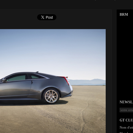
BRM
NEWSLET
GT CL
Nom d'uti