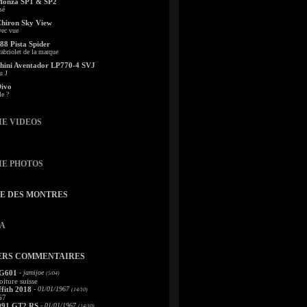
Monza SP1 & SP2
sé
Chiron Sky View
vec vue
88 Pista Spider
abriolet de la marque
ini Aventador LP770-4 SVJ
u J
Divo
le ?
IE VIDEOS
IE PHOTOS
TE DES MONTRES
A
ERS COMMENTAIRES
 G601
- jamijoe
(5/04)
oiture suisse
fith 2018
- 01/01/1967
(14/10)
67
991 GT2 RS
- 01/01/1967
(14/10)