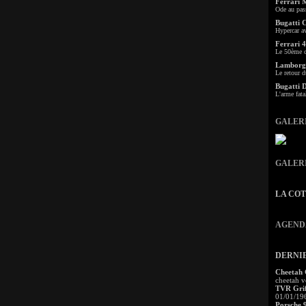
Ferrari 
Ode au pas
Bugatti 
Hypercar a
Ferrari 4
Le 50ème c
Lamborgh
Le retour d
Bugatti 
L'arme fata
GALER
GALER
LA CO
AGEND
DERNI
Cheetah
cheetah v
TVR Grif
01/01/19
Porsche 