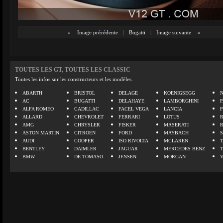
«
Image précédente
|
Bugatti
|
Image suivante
»
TOUTES LES GT, TOUTES LES CLASSIC
Toutes les infos sur les constructeurs et les modèles.
ABARTH
BRISTOL
DELAGE
KOENIGSEGG
N
AC
BUGATTI
DELAHAYE
LAMBORGHINI
P
ALFA ROMEO
CADILLAC
FACEL VEGA
LANCIA
ALLARD
CHEVROLET
FERRARI
LOTUS
AMG
CHRYSLER
FISKER
MASERATI
ASTON MARTIN
CITROEN
FORD
MAYBACH
AUDI
COOPER
ISO RIVOLTA
MCLAREN
BENTLEY
DAIMLER
JAGUAR
MERCEDES BENZ
BMW
DE TOMASO
JENSEN
MORGAN