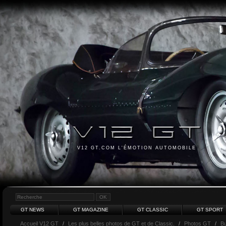
V12 GT.COM L'ÉMOTION AUTOMOBILE
GT NEWS
GT MAGAZINE
GT CLASSIC
GT SPORT
Accueil V12 GT
/
Les plus belles photos de GT et de Classic.
/
Photos GT
/
Bu