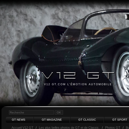
V12 GT.COM L'ÉMOTION AUTOMOBILE
GT NEWS
GT MAGAZINE
GT CLASSIC
GT SPORT
Accueil V12 GT
/
Les plus belles photos de GT et de Classic.
/
Photos GT
/
Bu