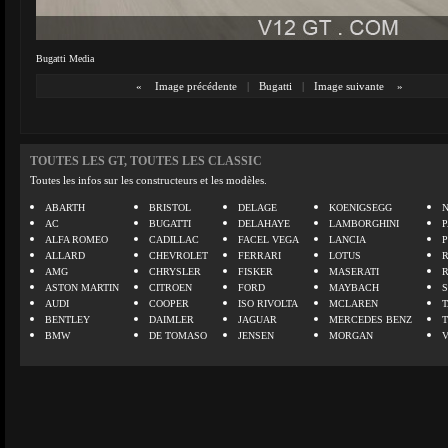
Bugatti Media
«
Image précédente
|
Bugatti
|
Image suivante
»
TOUTES LES GT, TOUTES LES CLASSIC
Toutes les infos sur les constructeurs et les modèles.
ABARTH
BRISTOL
DELAGE
KOENIGSEGG
N
AC
BUGATTI
DELAHAYE
LAMBORGHINI
P
ALFA ROMEO
CADILLAC
FACEL VEGA
LANCIA
ALLARD
CHEVROLET
FERRARI
LOTUS
AMG
CHRYSLER
FISKER
MASERATI
ASTON MARTIN
CITROEN
FORD
MAYBACH
AUDI
COOPER
ISO RIVOLTA
MCLAREN
BENTLEY
DAIMLER
JAGUAR
MERCEDES BENZ
BMW
DE TOMASO
JENSEN
MORGAN