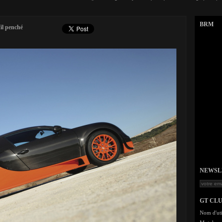
BRM
il penché
NEWSLET
GT CL
Nom d'uti