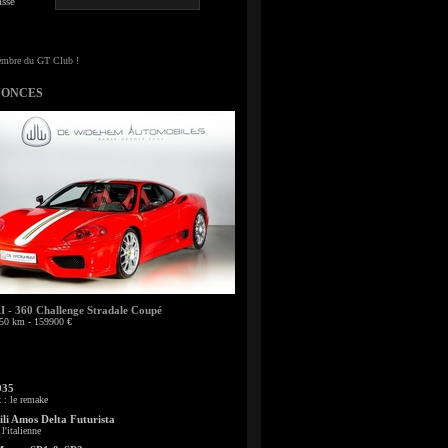
sse
NONCES
- 360 Challenge Stradale Coupé
50 km - 159900 €
935
: le remake
li Amos Delta Futurista
l'italienne