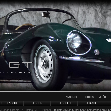
MOTION AUTOMOBILE
ANNONCES
PHOTOS
VIDÉOS
GT CLASSIC
GT SPORT
GT SPEED
GT GUIDE
GT et de Classic.
/
Photos GT
/
Bugatti
/ Bugatti Veyron Super Sport noir/orange profil p