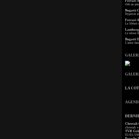
Ferrari 
Ode au pas
Bugatti 
Hypercar a
Ferrari 4
Le 50ème c
Lamborgh
Le retour d
Bugatti 
L'arme fata
GALER
GALER
LA CO
AGEND
DERNI
Cheetah
cheetah v
TVR Grif
01/01/19
Porsche 