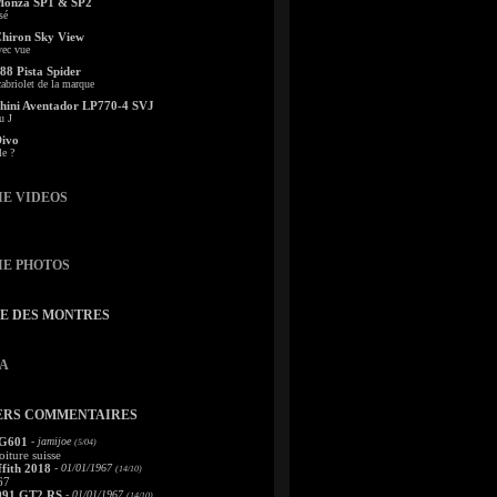
Monza SP1 & SP2
sé
Chiron Sky View
vec vue
88 Pista Spider
abriolet de la marque
ini Aventador LP770-4 SVJ
u J
Divo
le ?
IE VIDEOS
IE PHOTOS
TE DES MONTRES
A
ERS COMMENTAIRES
 G601
- jamijoe
(5/04)
oiture suisse
fith 2018
- 01/01/1967
(14/10)
67
991 GT2 RS
- 01/01/1967
(14/10)