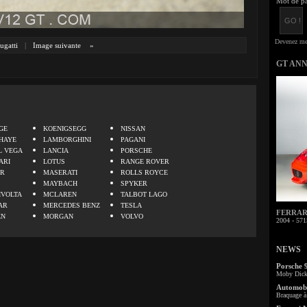
Mot de pa
ugatti
|
Image suivante
»
GT AN
.
GE
KOENIGSEGG
NISSAN
HAYE
LAMBORGHINI
PAGANI
L VEGA
LANCIA
PORSCHE
ARI
LOTUS
RANGE ROVER
ER
MASERATI
ROLLS ROYCE
MAYBACH
SPYKER
IVOLTA
MCLAREN
TALBOT LAGO
AR
MERCEDES BENZ
TESLA
FERRARI 
EN
MORGAN
VOLVO
2004 - 571
NEWS
Porsche 
Moby Dick 
Automobi
Braquage à 