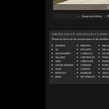
«
Image précédente
|
B
TOUTES LES GT, TOUTES LES CLASSIC
Toutes les infos sur les constructeurs et les modèles
ABARTH
BRISTOL
DELA
AC
BUGATTI
DELA
ALFA ROMEO
CADILLAC
FACE
ALLARD
CHEVROLET
FERR
AMG
CHRYSLER
FISK
ASTON MARTIN
CITROEN
FORD
AUDI
COOPER
ISO R
BENTLEY
DAIMLER
JAGU
BMW
DE TOMASO
JENS