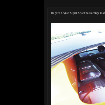
Bugatti Veyron Super Sport noir/orange mot