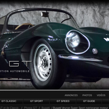
MOTION AUTOMOBILE
ANNONCES
PHOTOS
VIDÉOS
GT CLASSIC
GT SPORT
GT SPEED
GT GUIDE
GT et de Classic.
/
Photos GT
/
Bugatti
/ Bugatti Veyron Super Sport noir/orange moteur