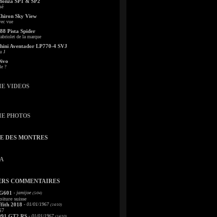
Monza SP1 & SP2
sé
Chiron Sky View
vec vue
88 Pista Spider
abriolet de la marque
ini Aventador LP770-4 SVJ
u J
Divo
le ?
IE VIDEOS
IE PHOTOS
TE DES MONTRES
A
ERS COMMENTAIRES
 G601
- jamijoe
(5/04)
oiture suisse
fith 2018
- 01/01/1967
(14/10)
67
991 GT2 RS
- 01/01/1967
(14/10)