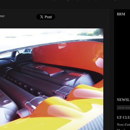
BRM
eur
NEWSLET
GT CL
Nom d'uti