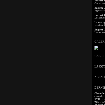
Ferrari 
Ode au pas
Bugatti 
Hypercar a
Ferrari 4
Le 50ème c
Lamborgh
Le retour d
Bugatti 
L'arme fata
GALER
GALER
LA CO
AGEND
DERNI
Cheetah
cheetah v
TVR Grif
01/01/19
Porsche 