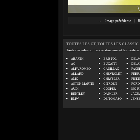
«
Image précédente
|
B
TOUTES LES GT, TOUTES LES CLASSIC
Toutes les infos sur les constructeurs et les modèles
ABARTH
BRISTOL
DELA
AC
BUGATTI
DELA
ALFA ROMEO
CADILLAC
FACE
ALLARD
CHEVROLET
FERR
AMG
CHRYSLER
FISK
ASTON MARTIN
CITROEN
FORD
AUDI
COOPER
ISO R
BENTLEY
DAIMLER
JAGU
BMW
DE TOMASO
JENS