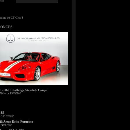
sse
NONCES
- 360 Challenge Stradale Coupé
50 km - 159900 €
935
: le remake
li Amos Delta Futurista
l'italienne