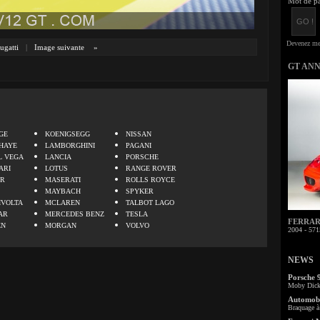
Mot de pa
ugatti
|
Image suivante
»
GT AN
.
GE
KOENIGSEGG
NISSAN
HAYE
LAMBORGHINI
PAGANI
L VEGA
LANCIA
PORSCHE
ARI
LOTUS
RANGE ROVER
ER
MASERATI
ROLLS ROYCE
MAYBACH
SPYKER
IVOLTA
MCLAREN
TALBOT LAGO
AR
MERCEDES BENZ
TESLA
FERRARI 
EN
MORGAN
VOLVO
2004 - 571
NEWS
Porsche 
Moby Dick 
Automobi
Braquage à 