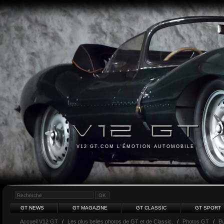
V12 GT.COM L'ÉMOTION AUTOMOBILE
GT NEWS
GT MAGAZINE
GT CLASSIC
GT SPORT
Accueil V12 GT
/
Les plus belles photos de GT et de Classic.
/
Photos GT
/
Bu