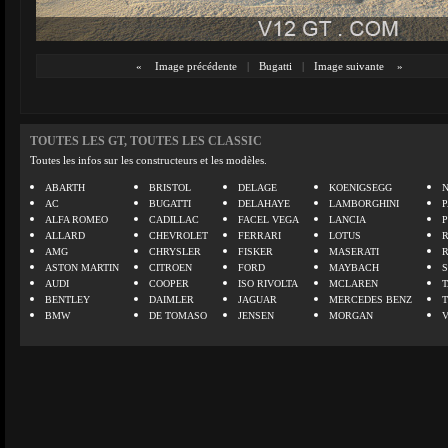
«
Image précédente
|
Bugatti
|
Image suivante
»
TOUTES LES GT, TOUTES LES CLASSIC
Toutes les infos sur les constructeurs et les modèles.
ABARTH
BRISTOL
DELAGE
KOENIGSEGG
N
AC
BUGATTI
DELAHAYE
LAMBORGHINI
P
ALFA ROMEO
CADILLAC
FACEL VEGA
LANCIA
ALLARD
CHEVROLET
FERRARI
LOTUS
AMG
CHRYSLER
FISKER
MASERATI
ASTON MARTIN
CITROEN
FORD
MAYBACH
AUDI
COOPER
ISO RIVOLTA
MCLAREN
BENTLEY
DAIMLER
JAGUAR
MERCEDES BENZ
BMW
DE TOMASO
JENSEN
MORGAN