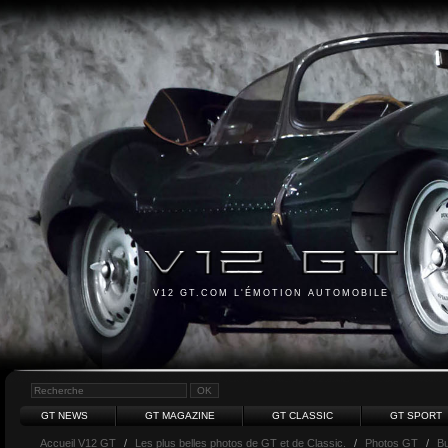
V12 GT.COM L'ÉMOTION AUTOMOBILE
GT NEWS
GT MAGAZINE
GT CLASSIC
GT SPORT
Accueil V12 GT
/
Les plus belles photos de GT et de Classic.
/
Photos GT
/
Bu