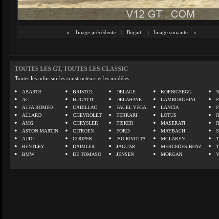
«
Image précédente
|
Bugatti
|
Image suivante
»
TOUTES LES GT, TOUTES LES CLASSIC
Toutes les infos sur les constructeurs et les modèles.
ABARTH
BRISTOL
DELAGE
KOENIGSEGG
N
AC
BUGATTI
DELAHAYE
LAMBORGHINI
P
ALFA ROMEO
CADILLAC
FACEL VEGA
LANCIA
ALLARD
CHEVROLET
FERRARI
LOTUS
AMG
CHRYSLER
FISKER
MASERATI
ASTON MARTIN
CITROEN
FORD
MAYBACH
AUDI
COOPER
ISO RIVOLTA
MCLAREN
BENTLEY
DAIMLER
JAGUAR
MERCEDES BENZ
BMW
DE TOMASO
JENSEN
MORGAN