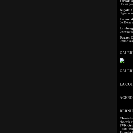
Ferrari 
Ode au pas
Bugatti 
Hypercar a
Ferrari 4
Le 50ème c
Lamborgh
Le retour d
Bugatti 
L'arme fata
GALER
GALER
LA CO
AGEND
DERNI
Cheetah
cheetah v
TVR Grif
01/01/19
Porsche 