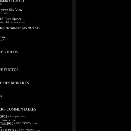
Monza SP1 & SP2
sé
Chiron Sky View
vec vue
88 Pista Spider
abriolet de la marque
ini Aventador LP770-4 SVJ
u J
Divo
le ?
IE VIDEOS
IE PHOTOS
TE DES MONTRES
A
ERS COMMENTAIRES
 G601
- jamijoe
(5/04)
oiture suisse
fith 2018
- 01/01/1967
(14/10)
67
991 GT2 RS
- 01/01/1967
(14/10)