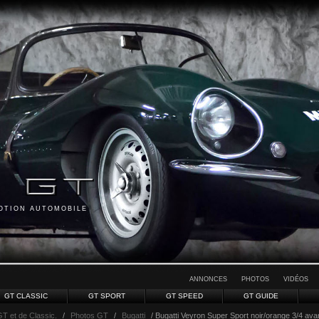
MOTION AUTOMOBILE
ANNONCES
PHOTOS
VIDÉOS
GT CLASSIC
GT SPORT
GT SPEED
GT GUIDE
GT et de Classic.
/
Photos GT
/
Bugatti
/ Bugatti Veyron Super Sport noir/orange 3/4 avan