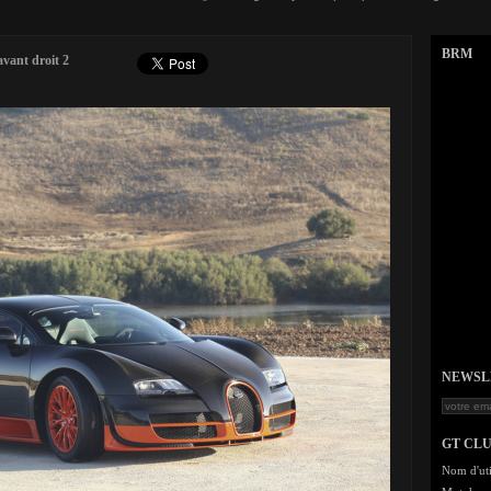
BRM
avant droit 2
NEWSLET
GT CL
Nom d'uti