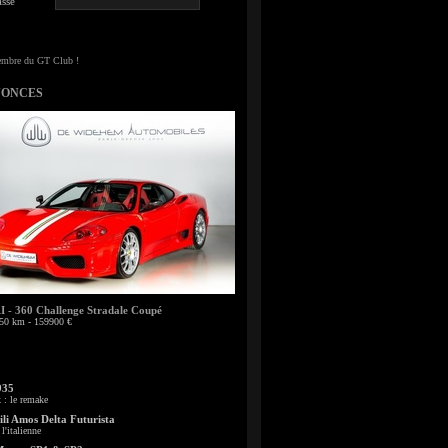
sse
NONCES
- 360 Challenge Stradale Coupé
50 km - 159900 €
935
: le remake
li Amos Delta Futurista
l'italienne