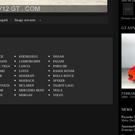
Mot de pa
ugatti
|
Image suivante
»
GT AN
.
GE
KOENIGSEGG
NISSAN
HAYE
LAMBORGHINI
PAGANI
L VEGA
LANCIA
PORSCHE
ARI
LOTUS
RANGE ROVER
ER
MASERATI
ROLLS ROYCE
MAYBACH
SPYKER
IVOLTA
MCLAREN
TALBOT LAGO
AR
MERCEDES BENZ
TESLA
FERRARI 
EN
MORGAN
VOLVO
2004 - 571
NEWS
Porsche 
Moby Dick 
Automobi
Braquage à 