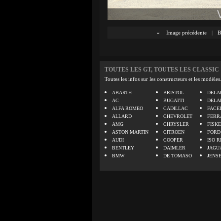
«
Image précédente
|
B
TOUTES LES GT, TOUTES LES CLASSIC
Toutes les infos sur les constructeurs et les modèles
ABARTH
BRISTOL
DELA
AC
BUGATTI
DELA
ALFA ROMEO
CADILLAC
FACE
ALLARD
CHEVROLET
FERR
AMG
CHRYSLER
FISK
ASTON MARTIN
CITROEN
FORD
AUDI
COOPER
ISO R
BENTLEY
DAIMLER
JAGU
BMW
DE TOMASO
JENS