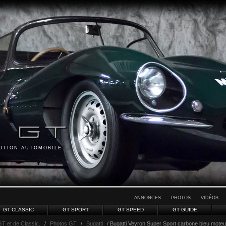
MOTION AUTOMOBILE
ANNONCES
PHOTOS
VIDÉOS
GT CLASSIC
GT SPORT
GT SPEED
GT GUIDE
GT et de Classic.
/
Photos GT
/
Bugatti
/ Bugatti Veyron Super Sport carbone bleu moteu