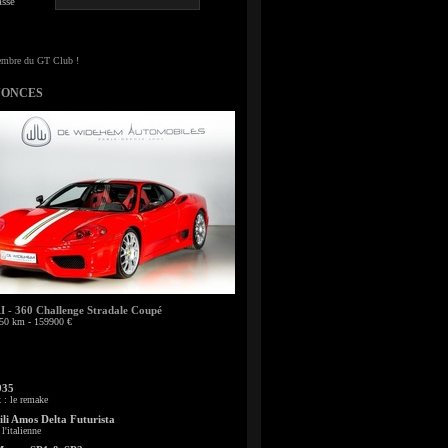
sse
NONCES
- 360 Challenge Stradale Coupé
50 km - 159900 €
935
: le remake
li Amos Delta Futurista
l'italienne