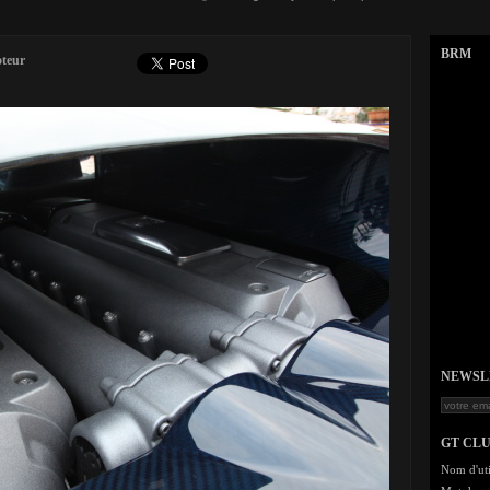
BRM
oteur
NEWSLET
GT CL
Nom d'uti