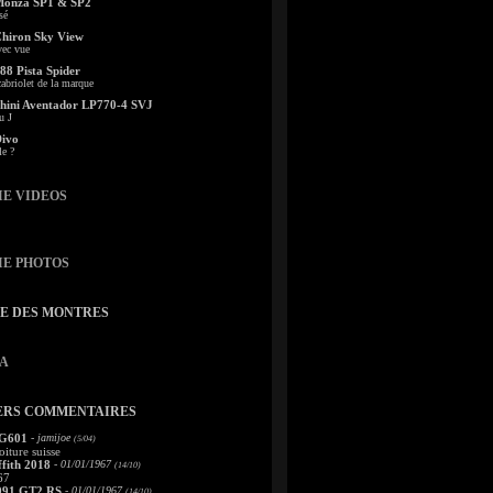
Monza SP1 & SP2
sé
Chiron Sky View
vec vue
88 Pista Spider
abriolet de la marque
ini Aventador LP770-4 SVJ
u J
Divo
le ?
IE VIDEOS
IE PHOTOS
TE DES MONTRES
A
ERS COMMENTAIRES
 G601
- jamijoe
(5/04)
oiture suisse
fith 2018
- 01/01/1967
(14/10)
67
991 GT2 RS
- 01/01/1967
(14/10)