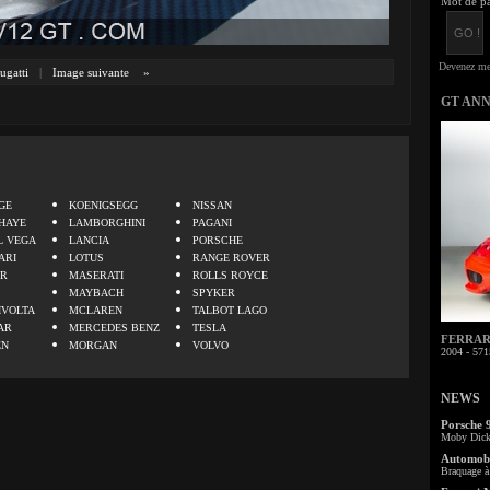
Mot de pa
ugatti
|
Image suivante
»
GT AN
.
GE
KOENIGSEGG
NISSAN
HAYE
LAMBORGHINI
PAGANI
L VEGA
LANCIA
PORSCHE
ARI
LOTUS
RANGE ROVER
ER
MASERATI
ROLLS ROYCE
MAYBACH
SPYKER
IVOLTA
MCLAREN
TALBOT LAGO
AR
MERCEDES BENZ
TESLA
FERRARI 
EN
MORGAN
VOLVO
2004 - 571
NEWS
Porsche 
Moby Dick 
Automobi
Braquage à 