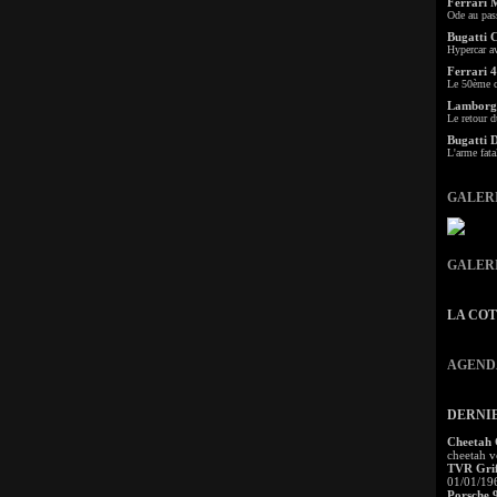
Ferrari 
Ode au pas
Bugatti 
Hypercar a
Ferrari 4
Le 50ème c
Lamborgh
Le retour d
Bugatti 
L'arme fata
GALER
GALER
LA CO
AGEND
DERNI
Cheetah
cheetah v
TVR Grif
01/01/19
Porsche 