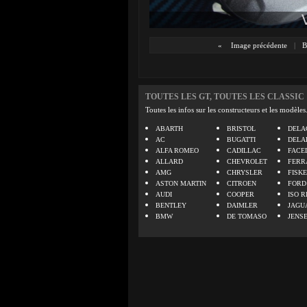
«
Image précédente
|
B
TOUTES LES GT, TOUTES LES CLASSIC
Toutes les infos sur les constructeurs et les modèles
ABARTH
BRISTOL
DELA
AC
BUGATTI
DELA
ALFA ROMEO
CADILLAC
FACE
ALLARD
CHEVROLET
FERR
AMG
CHRYSLER
FISK
ASTON MARTIN
CITROEN
FORD
AUDI
COOPER
ISO R
BENTLEY
DAIMLER
JAGU
BMW
DE TOMASO
JENS