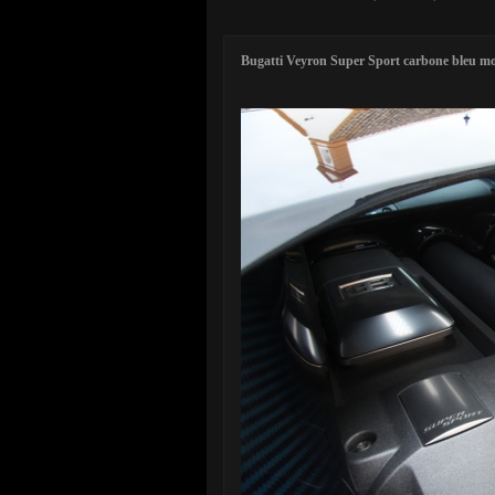
Bugatti Veyron Super Sport carbone bleu m