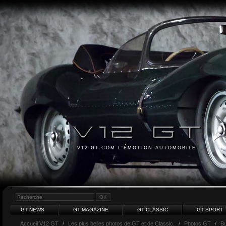
V12 GT.COM L'ÉMOTION AUTOMOBILE
GT NEWS
GT MAGAZINE
GT CLASSIC
GT SPORT
Accueil V12 GT
/
Les plus belles photos de GT et de Classic.
/
Photos GT
/
Bu