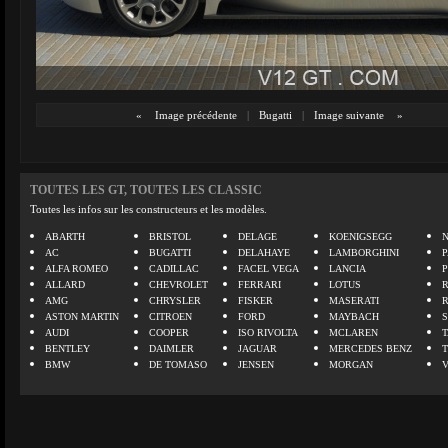
«
Image précédente
|
Bugatti
|
Image suivante
»
TOUTES LES GT, TOUTES LES CLASSIC
Toutes les infos sur les constructeurs et les modèles.
ABARTH
BRISTOL
DELAGE
KOENIGSEGG
N
AC
BUGATTI
DELAHAYE
LAMBORGHINI
P
ALFA ROMEO
CADILLAC
FACEL VEGA
LANCIA
ALLARD
CHEVROLET
FERRARI
LOTUS
AMG
CHRYSLER
FISKER
MASERATI
ASTON MARTIN
CITROEN
FORD
MAYBACH
AUDI
COOPER
ISO RIVOLTA
MCLAREN
BENTLEY
DAIMLER
JAGUAR
MERCEDES BENZ
BMW
DE TOMASO
JENSEN
MORGAN