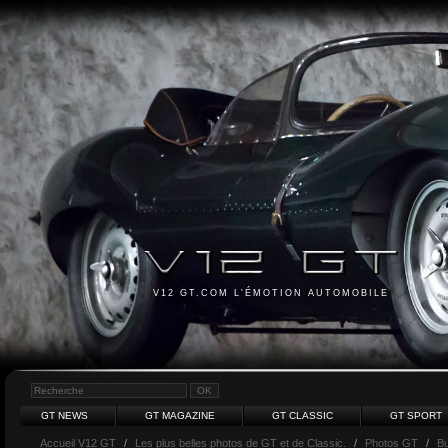
V12 GT.COM L'ÉMOTION AUTOMOBILE
GT NEWS
GT MAGAZINE
GT CLASSIC
GT SPORT
Accueil V12 GT
/
Les plus belles photos de GT et de Classic.
/
Photos GT
/
Bu