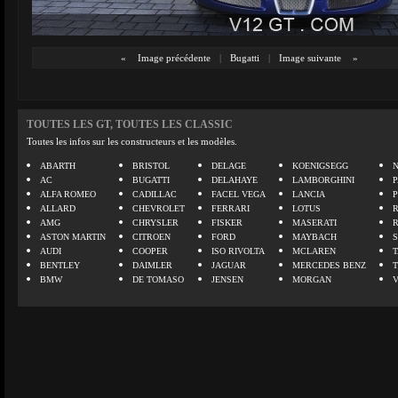
«
Image précédente
|
Bugatti
|
Image suivante
»
TOUTES LES GT, TOUTES LES CLASSIC
Toutes les infos sur les constructeurs et les modèles.
ABARTH
BRISTOL
DELAGE
KOENIGSEGG
N
AC
BUGATTI
DELAHAYE
LAMBORGHINI
P
ALFA ROMEO
CADILLAC
FACEL VEGA
LANCIA
ALLARD
CHEVROLET
FERRARI
LOTUS
AMG
CHRYSLER
FISKER
MASERATI
ASTON MARTIN
CITROEN
FORD
MAYBACH
AUDI
COOPER
ISO RIVOLTA
MCLAREN
BENTLEY
DAIMLER
JAGUAR
MERCEDES BENZ
BMW
DE TOMASO
JENSEN
MORGAN